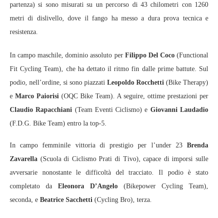
partenza) si sono misurati su un percorso di 43 chilometri con 1260
metri di dislivello, dove il fango ha messo a dura prova tecnica e
resistenza.
In campo maschile, dominio assoluto per
Filippo Del Coco
(Functional
Fit Cycling Team), che ha dettato il ritmo fin dalle prime battute. Sul
podio, nell’ordine, si sono piazzati
Leopoldo Rocchetti
(Bike Therapy)
e
Marco Paiorisi
(OQC Bike Team). A seguire, ottime prestazioni per
Claudio Rapacchiani
(Team Eventi Ciclismo) e
Giovanni Laudadio
(F.D.G. Bike Team) entro la top-5.
In campo femminile vittoria di prestigio per l’under 23
Brenda
Zavarella
(Scuola di Ciclismo Prati di Tivo), capace di imporsi sulle
avversarie nonostante le difficoltà del tracciato. Il podio è stato
completato da
Eleonora D’Angelo
(Bikepower Cycling Team),
seconda, e
Beatrice Sacchetti
(Cycling Bro), terza.