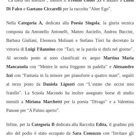
“La meta del silenzio”, mentre il
Premio Under 35
è andato a
Luisa
Di Falco
e
Gaetano Ciccarelli
per la raccolta “Alter Ego”.
Nella
Categoria A,
dedicata alla
Poesia Singola
, la giuria tecnica
composta da Antonello Antonelli, Matteo Auciello, Andrea Buccini,
Barbara Giuliani, Eleonora Molisani e Stefano Tieri ha decretato la
vittoria di
Luigi Filannino
con “Taci, se la parola si disfa nel giorno”.
Al secondo posto si sono classificati ex aequo
Martina Maria
Mancassola
con “Mentre le uova friggono in padella” e
Alessandro
Izzi
con “Fantasia in fa minore per pianoforte a quattro mani”, seguiti
al terzo posto da
Daniela Liguori
con “L’estate che uccisi mio
fratello”. La Scuola Macondo ha inoltre assegnato borse di studio
mensili a
Miriana Marchetti
per la poesia “Divago” e a Valentina
Panone per “A Palmo aperto”.
Infine, per la
Categoria B
dedicata alla Raccolta
Edita,
il gradino più
alto del podio è stato occupato da
Sara Comuzzo
con “Invitare gli