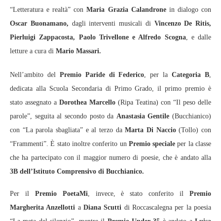
“Letteratura e realtà” con
Maria Grazia Calandrone
in dialogo con
Oscar Buonamano,
dagli interventi musicali di
Vincenzo De Ritis,
Pierluigi Zappacosta, Paolo Trivellone e Alfredo Scogna
, e dalle
letture a cura di
Mario Massari.
Nell’ambito del
Premio Paride di Federico
, per la
Categoria B
,
dedicata alla Scuola Secondaria di Primo Grado, il primo premio è
stato assegnato a
Dorothea Marcello
(Ripa Teatina) con “Il peso delle
parole”, seguita al secondo posto da
Anastasia Gentile
(Bucchianico)
con “La parola sbagliata” e al terzo da
Marta Di Naccio
(Tollo) con
“Frammenti”. È stato inoltre conferito un
Premio speciale
per la classe
che ha partecipato con il maggior numero di poesie, che è andato alla
3B dell’Istituto Comprensivo di Bucchianico.
Per il
Premio PoetaMi
, invece, è stato conferito il
Premio
Margherita Anzellotti
a
Diana Scutti
di Roccascalegna per la poesia