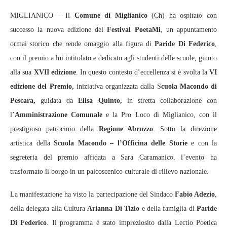
MIGLIANICO – Il
Comune di Miglianico
(Ch) ha ospitato con
successo la nuova edizione del
Festival PoetaMi
, un appuntamento
ormai storico che rende omaggio alla figura di
Paride Di Federico
,
con il premio a lui intitolato e dedicato agli studenti delle scuole, giunto
alla sua
XVII edizione
. In questo contesto d’eccellenza si è svolta la
VI
edizione del Premio,
iniziativa organizzata dalla S
cuola Macondo di
Pescara,
guidata da
Elisa Quinto,
in stretta collaborazione con
l’
Amministrazione Comunale
e la Pro Loco di Miglianico, con il
prestigioso patrocinio della
Regione Abruzzo
. Sotto la direzione
artistica della
Scuola Macondo – l’Officina delle Storie
e con la
segreteria del premio affidata a Sara Caramanico, l’evento ha
trasformato il borgo in un palcoscenico culturale di rilievo nazionale.
La manifestazione ha visto la partecipazione del Sindaco
Fabio Adezio
,
della delegata alla Cultura
Arianna Di Tizio
e della famiglia di
Paride
Di Federico
. Il programma è stato impreziosito dalla Lectio Poetica