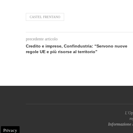
CASTEL FRENTANO
precedente articolo
Credito e imprese, Confindustria: “Servono nuove
regole UE e più risorse al territorio”
L'Op
re
Informazione 
Privacy