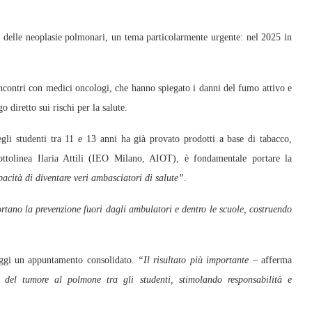
a delle neoplasie polmonari, un tema particolarmente urgente: nel 2025 in
incontri con medici oncologi, che hanno spiegato i danni del fumo attivo e
 diretto sui rischi per la salute.
li studenti tra 11 e 13 anni ha già provato prodotti a base di tabacco,
ottolinea Ilaria Attili (IEO Milano, AIOT), è fondamentale portare la
acità di diventare veri ambasciatori di salute”.
rtano la prevenzione fuori dagli ambulatori e dentro le scuole, costruendo
ggi un appuntamento consolidato.
“Il risultato più importante
– afferma
del tumore al polmone tra gli studenti, stimolando responsabilità e