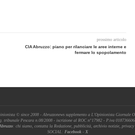
prossimo articolo
CIA Abruzzo: piano per rilanciare le aree interne e
fermare lo spopolamento
inionista © since 2008 - Abruzzonews supplemento a L'Opinionista Giornale O
g. tribunale Pescara n.08/2008 - iscrizione al ROC n°17982 - P.iva 01873660
Abruzzo
: chi siamo, contatta la Redazione, pubblicità, archivio notizie, privacy
SOCIAL:
Facebook
-
X