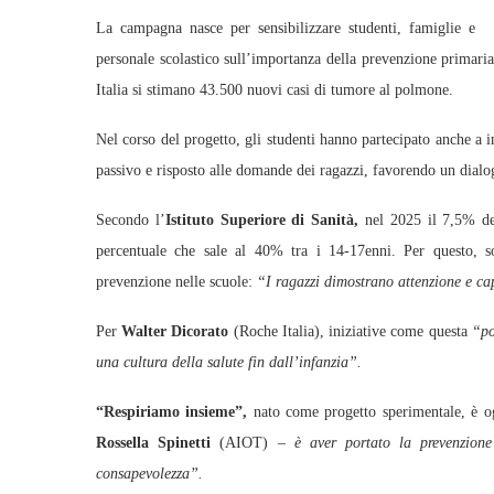
La campagna nasce per sensibilizzare studenti, famiglie e
personale scolastico sull’importanza della prevenzione primari
Italia si stimano 43.500 nuovi casi di tumore al polmone.
Nel corso del progetto, gli studenti hanno partecipato anche a 
passivo e risposto alle domande dei ragazzi, favorendo un dialogo
Secondo l’
Istituto Superiore di Sanità,
nel 2025 il 7,5% deg
percentuale che sale al 40% tra i 14‑17enni. Per questo, s
prevenzione nelle scuole:
“I ragazzi dimostrano attenzione e cap
Per
Walter Dicorato
(Roche Italia), iniziative come questa
“po
una cultura della salute fin dall’infanzia”.
“Respiriamo insieme”,
nato come progetto sperimentale, è o
Rossella Spinetti
(AIOT) –
è aver portato la prevenzione 
consapevolezza”.