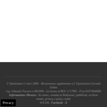
L'Opinionista © since 2008 - Abruzzonews supplemento a L'Opinionista Giornale
Online
reg. tribunale Pescara n.08/2008 - iscrizione al ROC n°17982 - P.iva 01873660680
Informazione Abruzzo
: chi siamo, contatta la Redazione, pubblicità, archivio
notizie, privacy e policy cookie
Privacy
SOCIAL:
Facebook
-
X