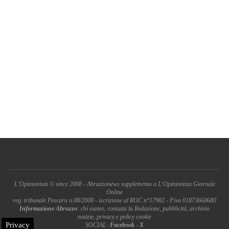
L'Opinionista © since 2008 - Abruzzonews supplemento a L'Opinionista Giornale
Online
reg. tribunale Pescara n.08/2008 - iscrizione al ROC n°17982 - P.iva 01873660680
Informazione Abruzzo
: chi siamo, contatta la Redazione, pubblicità, archivio
notizie, privacy e policy cookie
Privacy
SOCIAL:
Facebook
-
X