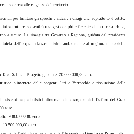
sta concreta alle esigenze del territorio.
entali per limitare gli sprechi e ridurre i disagi che, soprattutto d’estate,
nfrastrutture consentirà una gestione più efficiente della risorsa idrica,
rno e sicuro. La sinergia tra Governo e Regione, guidata dal presidente
utela dell’acqua, alla sostenibilità ambientale e al miglioramento della
uo Tavo-Saline – Progetto generale: 20.000.000,00 euro.
tico alimentato dalle sorgenti Liri e Verrecchie e risoluzione delle
i sistemi acquedottistici alimentati dalle sorgenti del Traforo del Gran
00 euro.
otto: 9.000.000,00 euro.
a: 10.500.000,00 euro.
razione dell’adduttrice principale dell’Acquedotto Giardino – Primo lotto,