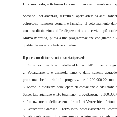
Guerino Testa,
sottolineando come il piano rappresenti una rispo
Secondo i parlamentari, si tratta di opere attese da anni, fondam
colpiscono numerosi comuni e famiglie. Il potenziamento delle i
con una diminuzione delle dispersioni e un servizio più mode
Marco Marsilio,
punta a una programmazione che guarda alla t
qualità dei servizi offerti ai cittadini.
Il pacchetto di interventi finanziatiprevede:
1. Ottimizzazione delle condotte adduttrici dell’impianto irrig
2. Potenziamento e ammodernamento dello schema acquedottis
problematiche di torbidità – progettazione: 1.200.000,00 euro.
3. Messa in sicurezza delle opere di captazione e adduzione de
Sasso, lato aquilano e lato teramano– progettazione: 5.300.000,
4. Potenziamento dello schema idrico Liri-Verrecchie – Primo l
5. Acquedotto Giardino – Terzo lotto, potenziamento su Pescar
6. Interventi urgenti di potenziamento, adeguamento e ristruttu