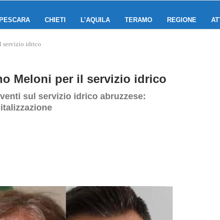
PESCARA
CHIETI
L’AQUILA
TERAMO
REGIONE
AT
 servizio idrico
o Meloni per il servizio idrico
rventi sul servizio idrico abruzzese:
italizzazione