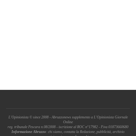
L'Opinionista © since 2008 - Abruzzonews supplemento a L'Opinionista Giornale
Online
reg. tribunale Pescara n.08/2008 - iscrizione al ROC n°17982 - P.iva 01873660680
Informazione Abruzzo
: chi siamo, contatta la Redazione, pubblicità, archivio