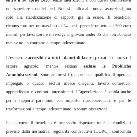
entro il 30 aprile 2026
, senza interruzioni e con durata complessiva
non superiore a dodici mesi. Non si applica alle nuove assunzioni, ma
solo alla stabilizzazione di rapporti già in essere. Il beneficio,
riconosciuto per un massimo di 24 mesi, prevede un tetto di 500 euro
mensili per lavoratore e si rivolge ai giovani under 35 che non abbiano
mai avuto un contratto a tempo indeterminato.
L’esonero è a
ccessibile a tutti i datori di lavoro privat
i, compreso il
settore agricolo, mentre restano
escluse le Pubbliche
Amministrazioni.
Sono ammessi i rapporti con qualifica di operaio,
impiegato o quadro; esclusi invece dirigenti, lavoro domestico,
apprendistato e contratti intermittenti. L’agevolazione è valida anche
per i rapporti part-time, con importo riproporzionato, e per le
trasformazioni a tempo indeterminato in somministrazione.
Per ottenere il beneficio è necessario rispettare tutte le condizioni
previste dalla normativa: regolarità contributiva (DURC), conformità