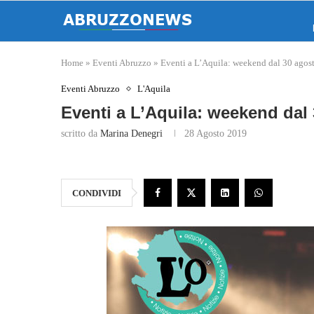
Home
»
Eventi Abruzzo
»
Eventi a L’Aquila: weekend dal 30 agost
Eventi Abruzzo
L'Aquila
Eventi a L’Aquila: weekend dal 
scritto da
Marina Denegri
28 Agosto 2019
CONDIVIDI