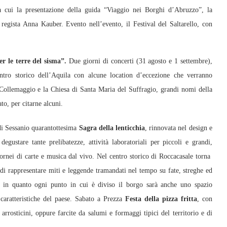
a cui la presentazione della guida “Viaggio nei Borghi d’Abruzzo”, la
egista Anna Kauber. Evento nell’evento, il Festival del Saltarello, con
per le terre del sisma”.
Due giorni di concerti (31 agosto e 1 settembre),
entro storico dell’Aquila con alcune location d’eccezione che verranno
 Collemaggio e la Chiesa di Santa Maria del Suffragio, grandi nomi della
o, per citarne alcuni.
di Sessanio quarantottesima
Sagra della lenticchia
, rinnovata nel design e
gustare tante prelibatezze, attività laboratoriali per piccoli e grandi,
, tornei di carte e musica dal vivo. Nel centro storico di Roccacasale torna
di rappresentare miti e leggende tramandati nel tempo su fate, streghe ed
le, in quanto ogni punto in cui è diviso il borgo sarà anche uno spazio
caratteristiche del paese. Sabato a Prezza
Festa della pizza fritta
, con
 arrosticini, oppure farcite da salumi e formaggi tipici del territorio e di