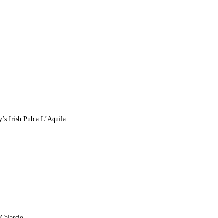
y’s Irish Pub a L’Aquila
 Calascio