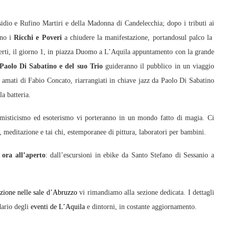
sidio e Rufino Martiri e della Madonna di Candelecchia; dopo i tributi ai
no i
Ricchi e Poveri
a chiudere la manifestazione, portandosul palco la
oncerti, il giorno 1, in piazza Duomo a L’Aquila appuntamento con la grande
Paolo Di Sabatino e del suo Trio
guideranno il pubblico in un viaggio
 amati di Fabio Concato, riarrangiati in chiave jazz da Paolo Di Sabatino
a batteria.
misticismo ed esoterismo vi porteranno in un mondo fatto di magia. Ci
s, meditazione e tai chi, estemporanee di pittura, laboratori per bambini.
 ora all’aperto
: dall’escursioni in ebike da Santo Stefano di Sessanio a
ione nelle sale d’Abruzzo
vi rimandiamo alla sezione dedicata. I dettagli
dario degli
eventi de L’Aquila
e dintorni, in costante aggiornamento.