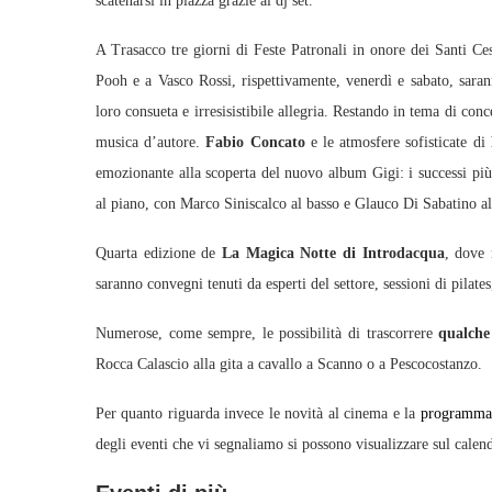
scatenarsi in piazza grazie al dj set.
A Trasacco tre giorni di Feste Patronali in onore dei Santi Ce
Pooh e a Vasco Rossi, rispettivamente, venerdì e sabato, saran
loro consueta e irresisistibile allegria. Restando in tema di c
musica d’autore.
Fabio Concato
e le atmosfere sofisticate di
emozionante alla scoperta del nuovo album Gigi: i successi più
al piano, con Marco Siniscalco al basso e Glauco Di Sabatino all
Quarta edizione de
La Magica Notte di Introdacqua
, dove 
saranno convegni tenuti da esperti del settore, sessioni di pilate
Numerose, come sempre, le possibilità di trascorrere
qualche
Rocca Calascio alla gita a cavallo a Scanno o a Pescocostanzo.
Per quanto riguarda invece le novità al cinema e la
programmaz
degli eventi che vi segnaliamo si possono visualizzare sul calen