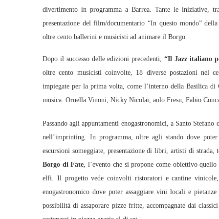
divertimento in programma a Barrea. Tante le iniziative, tr
presentazione del film/documentario “In questo mondo” della r
oltre cento ballerini e musicisti ad animare il Borgo.
Dopo il successo delle edizioni precedenti,
“Il Jazz italiano 
oltre cento musicisti coinvolte, 18 diverse postazioni nel c
impiegate per la prima volta, come l’interno della Basilica di
musica: Ornella Vinoni, Nicky Nicolai, aolo Fresu, Fabio Concat
Passando agli appuntamenti enogastronomici, a Santo Stefano 
nell’imprinting. In programma, oltre agli stando dove poter de
escursioni someggiate, presentazione di libri, artisti di strada
Borgo di Fate
, l’evento che si propone come obiettivo quello 
elfi. Il progetto vede coinvolti ristoratori e cantine vinico
enogastronomico dove poter assaggiare vini locali e pietanze 
possibilità di assaporare pizze fritte, accompagnate dai classici