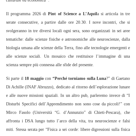
culturale ed economica”.
Il programma 2026 di
Pint of Science a L’Aquil
a si articola in tre
serate consecutive, a partire dalle ore 20.30. I nove incontri, che si
svolgeranno in tre diversi locali ogni sera, sono organizzati in sei aree
tematiche: dalle scienze fisiche e astronomiche alle neuroscienze, dalla
biologia umana alle scienze della Terra, fino alle tecnologie emergenti e
alle scienze sociali. Un mosaico che restituisce l’immagine di una
scienza sempre più connessa alle sfide del presente.
Si parte il
18 maggio
con
“Perché torniamo sulla Luna
?” di Gaetano
Di Achille (INAF Abruzzo), dedicato al ritorno dell’esplorazione lunare
e alle nuove missioni spaziali. In un altro pub, parleremo invece di “I
Disturbi Specifici dell’Apprendimento non sono cose da piccoli!” con
Mirco Fasolo (Università “G. d’Annunzio” di Chieti-Pescara), che
affronta i DSA lungo tutto l’arco della vita, tra neuroscienze e falsi
miti. Stessa serata per “Fisica a sei corde: libere digressioni sulla fisica