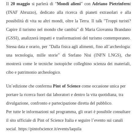
Il
20 maggio
si parlerà di “
Mondi alieni
” con
Adriano Pietrinfern
i
(INAF Abruzzo), dedicato alla ricerca di pianeti extrasolari e alla
possibilità di vita su altri mondi, oltre la Terra. Il talk “Troppi turisti?
Capire il turismo nel mondo che cambia” di Maria Giovanna Brandano
(GSSI), analizzerà impatti e trasformazioni del turismo contemporaneo.
Stessa data e orario, per “Dalla fisica agli alimenti, fino all’archeologia:
una tecnologia, mille storie” di Stefano Nisi (INFN LNGS), che
mostrerà come le tecniche isotopiche colleghino scienza dei materiali,
cibo e patrimonio archeologico.
Un’edizione che conferma
Pint of Science
come occasione unica per
portare la ricerca fuori dai laboratori e dentro la vita quotidiana, tra
divulgazione, confronto e partecipazione diretta del pubblico.
Per tutte le informazioni sul programma, gli orari è possibile consultare
il sito ufficiale di Pint of Science Italia e seguire l’evento sui canali
social. https://pintofscience.it/events/laquila