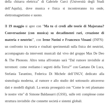
della chitarra elettrica” di Gabriele Curci (Università degli Studi
dell’Aquila), dove musica e fisica si incontreranno tra onde,
elettromagnetismo e suono.
I
l 19 maggio
si apre con “
Ma tu ci credi alle teorie di Majorana?
Conversazione (con musica) su decadimenti rari, creazione di
materia e neutrin
i”, con
Irene Nutini e Francesco Vissani
(INFN):
un confronto tra teoria e risultati sperimentali sulla fisica dei neutrini,
accompagnato da interventi musicali dal vivo del gruppo Max De Deo
& The Phonons. Altro tema affrontato sarà “Dal rumore invisibile ai
terremoti: come sveliamo i segreti della Terra?” con Gaetano De Luca,
Stefania Tarantino, Federica Di Michele dell’INGV, dedicato alla
sismologia moderna, al rumore e allo studio del sottosuolo attraverso
dati e modelli digitali. La serata proseguirà con “Come le reti plasmano
le nostre vite” di Simone Baldassarri (GSSI), sulle reti complesse come
struttura invisibile che connette società e sistemi globali.