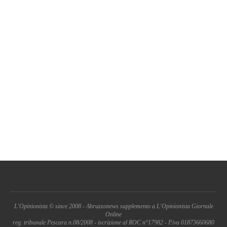
L'Opinionista © since 2008 - Abruzzonews supplemento a L'Opinionista Giornale
Online
reg. tribunale Pescara n.08/2008 - iscrizione al ROC n°17982 - P.iva 01873660680