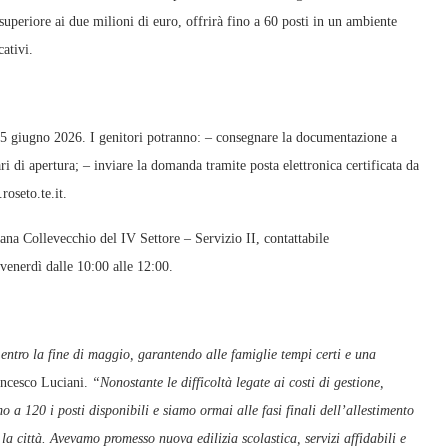
uperiore ai due milioni di euro, offrirà fino a 60 posti in un ambiente
ativi.
25 giugno 2026. I genitori potranno: – consegnare la documentazione a
i di apertura; – inviare la domanda tramite posta elettronica certificata da
oseto.te.it.
iana Collevecchio del IV Settore – Servizio II, contattabile
venerdì dalle 10:00 alle 12:00.
entro la fine di maggio, garantendo alle famiglie tempi certi e una
ancesco Luciani.
“Nonostante le difficoltà legate ai costi di gestione,
o a 120 i posti disponibili e siamo ormai alle fasi finali dell’allestimento
la città. Avevamo promesso nuova edilizia scolastica, servizi affidabili e