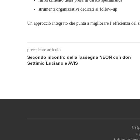
rafforzamento della presa in carico specialistica
strumenti organizzativi dedicati ai follow‑up
Un approccio integrato che punta a migliorare l’efficienza del sis
precedente articolo
Secondo incontro della rassegna NEON con don
Settimio Luciano e AVIS
L'Op
re
Informazione 