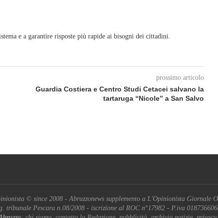
tema e a garantire risposte più rapide ai bisogni dei cittadini.
prossimo articolo
Guardia Costiera e Centro Studi Cetacei salvano la
tartaruga “Nicole” a San Salvo
inionista © since 2008 - Abruzzonews supplemento a L'Opinionista Giornale O
g. tribunale Pescara n.08/2008 - iscrizione al ROC n°17982 - P.iva 01873660
Abruzzo
: chi siamo, contatta la Redazione, pubblicità, archivio notizie, privacy