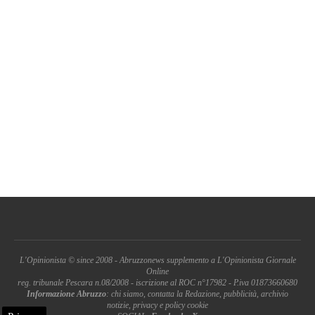
L'Opinionista © since 2008 - Abruzzonews supplemento a L'Opinionista Giornale
Online
reg. tribunale Pescara n.08/2008 - iscrizione al ROC n°17982 - P.iva 01873660680
Informazione Abruzzo
: chi siamo, contatta la Redazione, pubblicità, archivio
notizie, privacy e policy cookie