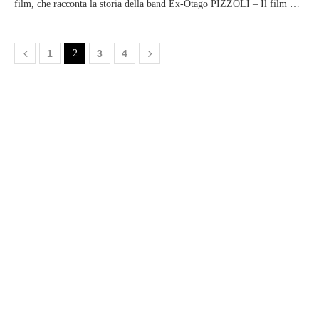
film, che racconta la storia della band Ex-Otago PIZZOLI – Il film …
1
2
3
4