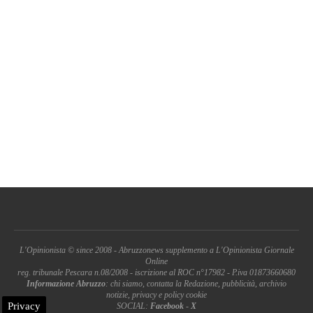
L'Opinionista © since 2008 - Abruzzonews supplemento a L'Opinionista Giornale
Online
reg. tribunale Pescara n.08/2008 - iscrizione al ROC n°17982 - P.iva 01873660680
Informazione Abruzzo
: chi siamo, contatta la Redazione, pubblicità, archivio
notizie, privacy e policy cookie
Privacy
SOCIAL:
Facebook
-
X