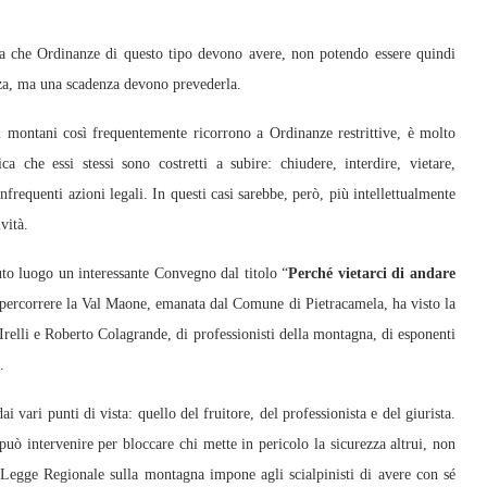
nza che Ordinanze di questo tipo devono avere, non potendo essere quindi
nza, ma una scadenza devono prevederla.
ri montani così frequentemente ricorrono a Ordinanze restrittive, è molto
a che essi stessi sono costretti a subire: chiudere, interdire, vietare,
requenti azioni legali. In questi casi sarebbe, però, più intellettualmente
vità.
to luogo un interessante Convegno dal titolo “
Perché vietarci di andare
 percorrere la Val Maone, emanata dal Comune di Pietracamela, ha visto la
Irelli e Roberto Colagrande, di professionisti della montagna, di esponenti
.
i vari punti di vista: quello del fruitore, del professionista e del giurista.
 può intervenire per bloccare chi mette in pericolo la sicurezza altrui, non
 Legge Regionale sulla montagna impone agli scialpinisti di avere con sé