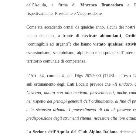
dell’Aquila, a firma di
Vincenzo Brancadoro
e
Ug
rispettivamente, Presidente e Vicepresidente.
Come sta accadendo ormai da qualche anno, alcuni dei nostr
hanno emanato, a fronte di
nevicate abbondanti
,
Ordi
“contingibili ed urgenti”) che hanno
vietato qualsiasi atti
escursionismo, scialpinismo, alpinismo e ciaspolate sull’inter
territorio comunale di competenza.
L’Art. 54, comma 4, del Dlgs 267/2000 (TUEL – Testo Un
sull’ordinamento degli Enti Locali) prevede che «
Il sindaco, 
Governo, adotta con atto motivato provvedimenti, anche conti
nel rispetto dei principi generali dell’ordinamento, al fine di 
e la sicurezza urbana. I provvedimenti di cui al presente 
predisposizione degli strumenti ritenuti necessari alla loro attua
La
Sezione dell’Aquila del Club Alpino Italiano
ritiene di