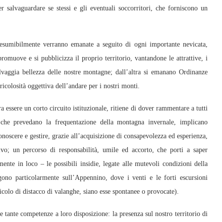
 salvaguardare se stessi e gli eventuali soccorritori, che forniscono un
resumibilmente verranno emanate a seguito di ogni importante nevicata,
promuove e si pubblicizza il proprio territorio, vantandone le attrattive, i
elvaggia bellezza delle nostre montagne; dall’altra si emanano Ordinanze
ricolosità oggettiva dell’andare per i nostri monti.
essere un corto circuito istituzionale, ritiene di dover rammentare a tutti
ne che prevedano la frequentazione della montagna invernale, implicano
noscere e gestire, grazie all’acquisizione di consapevolezza ed esperienza,
o; un percorso di responsabilità, umile ed accorto, che porti a saper
mente in loco – le possibili insidie, legate alle mutevoli condizioni della
ono particolarmente sull’Appennino, dove i venti e le forti escursioni
icolo di distacco di valanghe, siano esse spontanee o provocate).
tante competenze a loro disposizione: la presenza sul nostro territorio di