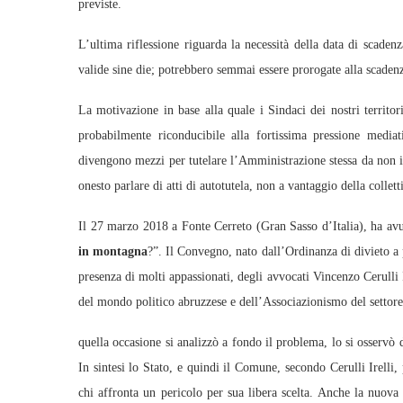
previste.
L’ultima riflessione riguarda la necessità della data di scade
valide sine die; potrebbero semmai essere prorogate alla scade
La motivazione in base alla quale i Sindaci dei nostri territo
probabilmente riconducibile alla fortissima pressione mediatic
divengono mezzi per tutelare l’Amministrazione stessa da non inf
onesto parlare di atti di autotutela, non a vantaggio della colletti
Il 27 marzo 2018 a Fonte Cerreto (Gran Sasso d’Italia), ha avu
in montagna
?”. Il Convegno, nato dall’Ordinanza di divieto a
presenza di molti appassionati, degli avvocati Vincenzo Cerulli 
del mondo politico abruzzese e dell’Associazionismo del settore
quella occasione si analizzò a fondo il problema, lo si osservò da
In sintesi lo Stato, e quindi il Comune, secondo Cerulli Irelli,
chi affronta un pericolo per sua libera scelta. Anche la nuova