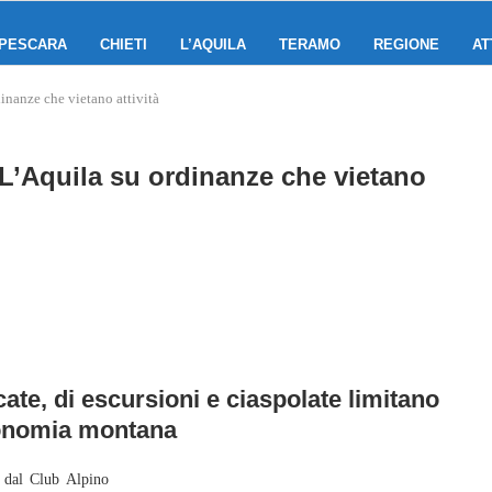
PESCARA
CHIETI
L’AQUILA
TERAMO
REGIONE
AT
inanze che vietano attività
L’Aquila su ordinanze che vietano
cate, di escursioni e ciaspolate limitano
economia montana
 dal Club Alpino