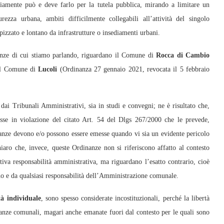
riamente può e deve farlo per la tutela pubblica, mirando a limitare un
rezza urbana, ambiti difficilmente collegabili all’attività del singolo
izzato e lontano da infrastrutture o insediamenti urbani.
nanze di cui stiamo parlando, riguardano il Comune di
Rocca di Cambio
 il Comune di
Lucoli
(Ordinanza 27 gennaio 2021, revocata il 5 febbraio
 dai Tribunali Amministrativi, sia in studi e convegni; ne è risultato che,
esse in violazione del citato Art. 54 del Dlgs 267/2000 che le prevede,
inanze devono e/o possono essere emesse quando vi sia un evidente pericolo
iaro che, invece, queste Ordinanze non si riferiscono affatto al contesto
ativa responsabilità amministrativa, ma riguardano l’esatto contrario, cioè
no e da qualsiasi responsabilità dell’Amministrazione comunale.
tà individuale
, sono spesso considerate incostituzionali, perché la libertà
anze comunali, magari anche emanate fuori dal contesto per le quali sono