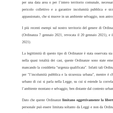
per una data area o per l’intero territorio comunale, necessa
pericolo collettivo e a garantire incolumità pubblica e sicu
appassionato, che si muove in un ambiente selvaggio, non antrop
I più recenti esempi sul nostro territorio del genere di Ordi
(Ordinanza 7 gennaio 2021, revocata il 20 gennaio 2021), e
2021).
La legittimità di questo tipo di Ordinanze è stata osservata sia
nella quasi totalità dei casi, queste Ordinanze sono state em
mancando la cosiddetta “urgenza qualificata”. Infatti tali Ord
per “l’incolumità pubblica e la sicurezza urbana”, mentre è ch
urbano di cui si parla nella Legge, su cui si estende la correl
l’ambiente montano e selvaggio, ben distante dal contesto urba
Dato che queste Ordinanze
limitano oggettivamente la liber
personale può essere limitata soltanto da Leggi e non da Ordin