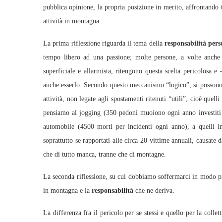
pubblica opinione, la propria posizione in merito, affrontando t
attività in montagna.
La prima riflessione riguarda il tema della
responsabilità per
tempo libero ad una passione; molte persone, a volte anche 
superficiale e allarmista, ritengono questa scelta pericolosa 
anche esserlo. Secondo questo meccanismo “logico”, si possono t
attività, non legate agli spostamenti ritenuti “utili”, cioè quelli
pensiamo al jogging (350 pedoni muoiono ogni anno investiti d
automobile (4500 morti per incidenti ogni anno), a quelli i
soprattutto se rapportati alle circa 20 vittime annuali, causate da
che di tutto manca, tranne che di montagne.
La seconda riflessione, su cui dobbiamo soffermarci in modo più at
in montagna e la
responsabilità
che ne deriva.
La differenza fra il pericolo per se stessi e quello per la coll