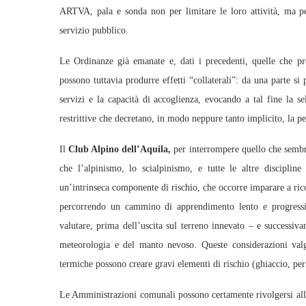
ARTVA, pala e sonda non per limitare le loro attività, ma per
servizio pubblico.
Le Ordinanze già emanate e, dati i precedenti, quelle che p
possono tuttavia produrre effetti “collaterali”: da una parte si 
servizi e la capacità di accoglienza, evocando a tal fine la s
restrittive che decretano, in modo neppure tanto implicito, la pe
Il
Club Alpino dell’Aquila,
per interrompere quello che sembra 
che l’alpinismo, lo scialpinismo, e tutte le altre discipli
un’intrinseca componente di rischio, che occorre imparare a rico
percorrendo un cammino di apprendimento lento e progressiv
valutare, prima dell’uscita sul terreno innevato – e successiva
meteorologia e del manto nevoso. Queste considerazioni valg
termiche possono creare gravi elementi di rischio (ghiaccio, per
Le Amministrazioni comunali possono certamente rivolgersi alle 