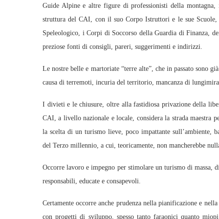
Guide Alpine e altre figure di professionisti della montagna,
struttura del CAI, con il suo Corpo Istruttori e le sue Scuole
Speleologico, i Corpi di Soccorso della Guardia di Finanza, dei
preziose fonti di consigli, pareri, suggerimenti e indirizzi.
Le nostre belle e martoriate “terre alte”, che in passato sono g
causa di terremoti, incuria del territorio, mancanza di lungimira
I divieti e le chiusure, oltre alla fastidiosa privazione della l
CAI, a livello nazionale e locale, considera la strada maestra pe
la scelta di un turismo lieve, poco impattante sull’ambiente, 
del Terzo millennio, a cui, teoricamente, non mancherebbe null
Occorre lavoro e impegno per stimolare un turismo di massa, div
responsabili, educate e consapevoli.
Certamente occorre anche prudenza nella pianificazione e nella r
con progetti di sviluppo, spesso tanto faraonici quanto miopi.