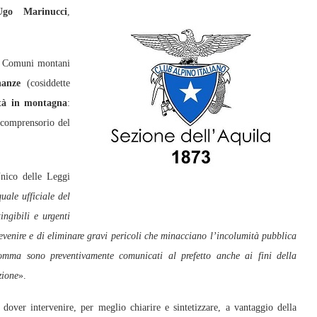
o Marinucci
,
i Comuni montani
nanze
(cosiddette
vità in montagna
:
o comprensorio del
ico delle Leggi
quale ufficiale del
ngibili e urgenti
prevenire e di eliminare gravi pericoli che minacciano l’incolumità pubblica
comma sono preventivamente comunicati al prefetto anche ai fini della
zione
».
 dover intervenire, per meglio chiarire e sintetizzare, a vantaggio della