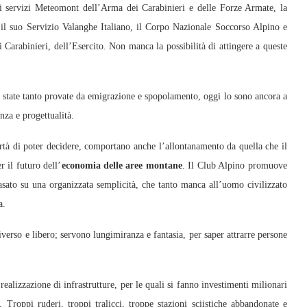
 i servizi Meteomont dell’Arma dei Carabinieri e delle Forze Armate, la
, il suo Servizio Valanghe Italiano, il Corpo Nazionale Soccorso Alpino e
 Carabinieri, dell’Esercito. Non manca la possibilità di attingere a queste
ià state tanto provate da emigrazione e spopolamento, oggi lo sono ancora a
nza e progettualità.
ibertà di poter decidere, comportano anche l’allontanamento da quella che il
r il futuro dell’
economia delle aree montane
. Il Club Alpino promuove
basato su una organizzata semplicità, che tanto manca all’uomo civilizzato
a.
erso e libero; servono lungimiranza e fantasia, per saper attrarre persone
ealizzazione di infrastrutture, per le quali si fanno investimenti milionari
 Troppi ruderi, troppi tralicci, troppe stazioni sciistiche abbandonate e