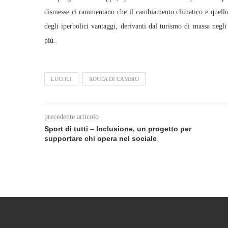
dismesse ci rammentano che il cambiamento climatico e quello s
degli iperbolici vantaggi, derivanti dal turismo di massa ne
più.
LUCOLI
ROCCA DI CAMBIO
precedente articolo
Sport di tutti – Inclusione, un progetto per
supportare chi opera nel sociale