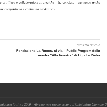
 di rilievo e collaborazioni strategiche
– ha concluso –
puntando anche
ire competitività e continuità produttiva».
prossimo articolo
Fondazione La Rocca: al via il Public Program della
mostra “Alla finestra” di Ugo La Pietra
inionista © since 2008 - Abruzzonews supplemento a L'Opinionista Giornale O