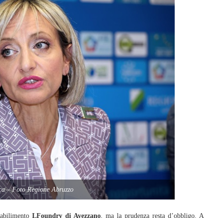
ca – Foto Regione Abruzzo
tabilimento
LFoundry di Avezzano
, ma la prudenza resta d’obbligo. A