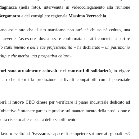
Magnacca
(nella foto), intervenuta in videocollegamento alla riunione
Bergamotto
e del consigliere regionale
Massimo Verrecchia
.
ano assicurato che il sito marsicano non sarà né chiuso né ceduto, una
vverte l’assessore, dovrà essere confermata da atti concreti, a partire
o stabilimento e delle sue professionalità –
ha dichiarato –
un patrimonio
chip e che merita una prospettiva chiara».
tori sono attualmente coinvolti nei contratti di solidarietà
, in vigore
cio che riporti la produzione ai livelli compatibili con il potenziale
rerà il
nuovo CEO cines
e per verificare il piano industriale dedicato ad
 L’obiettivo è ottenere garanzie precise sul mantenimento della produzione e
otta rispetto alle capacità dello stabilimento.
l lavoro svolto ad
Avezzano,
capace di competere sui mercati globali. «
È