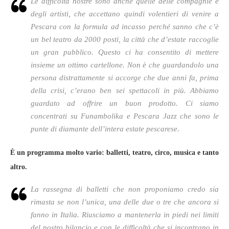
Le difficoltà nostre sono anche quelle delle compagnie e
degli artisti, che accettano quindi volentieri di venire a
Pescara con la formula ad incasso perché sanno che c’è
un bel teatro da 2000 posti, la città che d’estate raccoglie
un gran pubblico. Questo ci ha consentito di mettere
insieme un ottimo cartellone. Non è che guardandolo una
persona distrattamente si accorge che due anni fa, prima
della crisi, c’erano ben sei spettacoli in più. Abbiamo
guardato ad offrire un buon prodotto. Ci siamo
concentrati su Funambolika e Pescara Jazz che sono le
punte di diamante dell’intera estate pescarese.
È un programma molto vario: balletti, teatro, circo, musica e tanto
altro.
La rassegna di balletti che non proponiamo credo sia
rimasta se non l’unica, una delle due o tre che ancora si
fanno in Italia. Riusciamo a mantenerla in piedi nei limiti
del nostro bilancio e con le difficoltà che si incontrano in