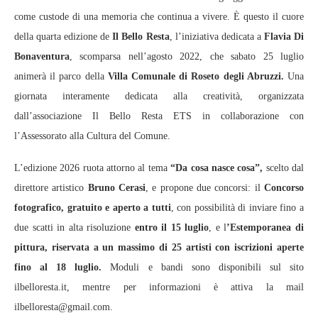
come custode di una memoria che continua a vivere. È questo il cuore
della quarta edizione de
Il Bello Resta
, l’iniziativa dedicata a
Flavia Di
Bonaventura
, scomparsa nell’agosto 2022, che sabato 25 luglio
animerà il parco della
Villa Comunale di Roseto degli Abruzzi.
Una
giornata interamente dedicata alla creatività, organizzata
dall’associazione Il Bello Resta ETS in collaborazione con
l’Assessorato alla Cultura del Comune.
L’edizione 2026 ruota attorno al tema
“Da cosa nasce cosa”,
scelto dal
direttore artistico
Bruno Cerasi
, e propone due concorsi: il
Concorso
fotografico, gratuito e aperto a tutti
, con possibilità di inviare fino a
due scatti in alta risoluzione
entro il 15 luglio
, e l
’Estemporanea di
pittura, riservata a un massimo di 25 artisti con iscrizioni aperte
fino al 18 luglio.
Moduli e bandi sono disponibili sul sito
ilbelloresta.it, mentre per informazioni è attiva la mail
ilbelloresta@gmail.com.