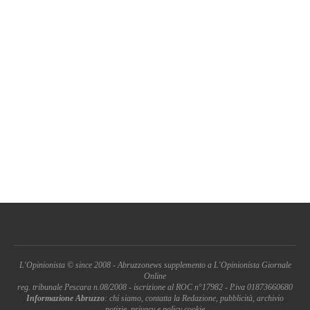
L'Opinionista © since 2008 - Abruzzonews supplemento a L'Opinionista Giornale
Online
reg. tribunale Pescara n.08/2008 - iscrizione al ROC n°17982 - P.iva 01873660680
Informazione Abruzzo
: chi siamo, contatta la Redazione, pubblicità, archivio
notizie, privacy e policy cookie