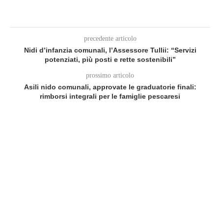
precedente articolo
Nidi d’infanzia comunali, l’Assessore Tullii: “Servizi
potenziati, più posti e rette sostenibili”
prossimo articolo
Asili nido comunali, approvate le graduatorie finali:
rimborsi integrali per le famiglie pescaresi