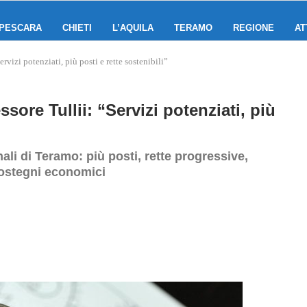
PESCARA
CHIETI
L’AQUILA
TERAMO
REGIONE
AT
rvizi potenziati, più posti e rette sostenibili”
sore Tullii: “Servizi potenziati, più
nali di Teramo: più posti, rette progressive,
sostegni economici