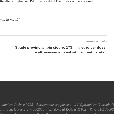
tte alle famiglie con ISEE fino a 40.000 euro di recuperare quasi
nta la realtà”.
prossimo articolo
Strade provinciali più sicure: 173 mila euro per dossi
e attraversamenti rialzati nei centri abitati
inionista © since 2008 - Abruzzonews supplemento a L'Opinionista Giornale O
g. tribunale Pescara n.08/2008 - iscrizione al ROC n°17982 - P.iva 01873660