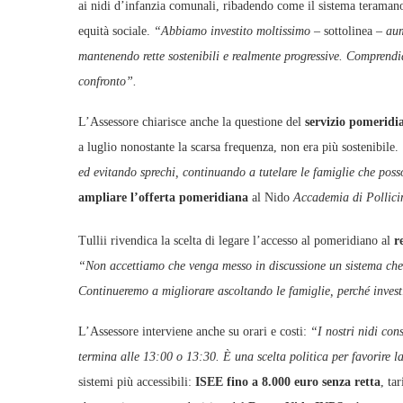
ai nidi d’infanzia comunali, ribadendo come il sistema teramano
equità sociale.
“Abbiamo investito moltissimo –
sottolinea
– aum
mantenendo rette sostenibili e realmente progressive. Comprendia
confronto”.
L’Assessore chiarisce anche la questione del
servizio pomeridi
a luglio nonostante la scarsa frequenza, non era più sostenibile.
ed evitando sprechi, continuando a tutelare le famiglie che pos
ampliare l’offerta pomeridiana
al Nido
Accademia di Pollici
Tullii rivendica la scelta di legare l’accesso al pomeridiano al
r
“Non accettiamo che venga messo in discussione un sistema che, 
Continueremo a migliorare ascoltando le famiglie, perché investi
L’Assessore interviene anche su orari e costi:
“I nostri nidi co
termina alle 13:00 o 13:30. È una scelta politica per favorire l
sistemi più accessibili:
ISEE fino a 8.000 euro senza retta
, ta