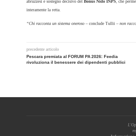
abruzzesi e sostegno decisivo del
Bonus Nido INPS
, che perme
interamente la retta.
“Chi racconta un sistema oneroso
– conclude Tullii
– non racco
precedente articolo
Pescara premiata al FORUM PA 2026: Feedia
rivoluziona il benessere dei dipendenti pubblici
L'Op
re