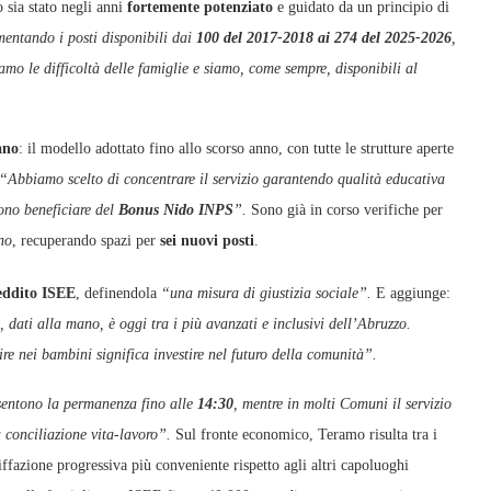
 sia stato negli anni
fortemente potenziato
e guidato da un principio di
entando i posti disponibili dai
100 del 2017‑2018 ai 274 del 2025‑2026
,
mo le difficoltà delle famiglie e siamo, come sempre, disponibili al
ano
: il modello adottato fino allo scorso anno, con tutte le strutture aperte
“Abbiamo scelto di concentrare il servizio garantendo qualità educativa
sono beneficiare del
Bonus Nido INPS
”.
Sono già in corso verifiche per
no
, recuperando spazi per
sei nuovi posti
.
eddito ISEE
, definendola
“una misura di giustizia sociale”.
E aggiunge:
dati alla mano, è oggi tra i più avanzati e inclusivi dell’Abruzzo.
re nei bambini significa investire nel futuro della comunità”.
nsentono la permanenza fino alle
14:30
, mentre in molti Comuni il servizio
a conciliazione vita‑lavoro”.
Sul fronte economico, Teramo risulta tra i
riffazione progressiva più conveniente rispetto agli altri capoluoghi