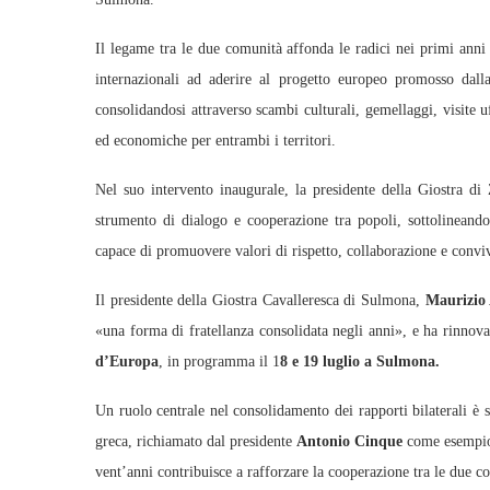
Il legame tra le due comunità affonda le radici nei primi anni
internazionali ad aderire al progetto europeo promosso dalla
consolidandosi attraverso scambi culturali, gemellaggi, visite u
ed economiche per entrambi i territori.
Nel suo intervento inaugurale, la presidente della Giostra di
strumento di dialogo e cooperazione tra popoli, sottolineand
capace di promuovere valori di rispetto, collaborazione e convi
Il presidente della Giostra Cavalleresca di Sulmona,
Maurizio 
«una forma di fratellanza consolidata negli anni», e ha rinnovat
d’Europa
, in programma il 1
8 e 19 luglio a Sulmona.
Un ruolo centrale nel consolidamento dei rapporti bilaterali è 
greca, richiamato dal presidente
Antonio Cinque
come esempio 
vent’anni contribuisce a rafforzare la cooperazione tra le due c