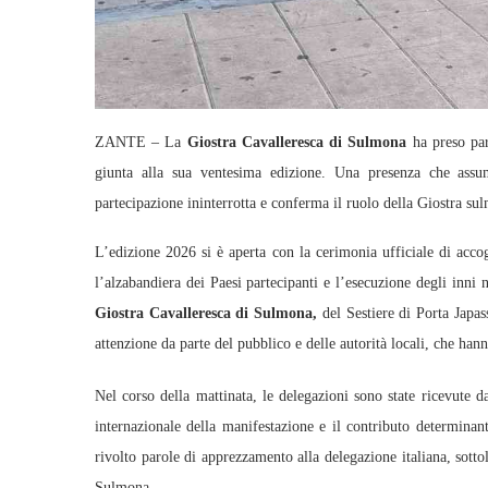
ZANTE – La
Giostra Cavalleresca di Sulmona
ha preso par
giunta alla sua ventesima edizione. Una presenza che assum
partecipazione ininterrotta e conferma il ruolo della Giostra sul
L’edizione 2026 si è aperta con la cerimonia ufficiale di acco
l’alzabandiera dei Paesi partecipanti e l’esecuzione degli inni
Giostra Cavalleresca di Sulmona,
del Sestiere di Porta Japa
attenzione da parte del pubblico e delle autorità locali, che ha
Nel corso della mattinata, le delegazioni sono state ricevute d
internazionale della manifestazione e il contributo determinante
rivolto parole di apprezzamento alla delegazione italiana, sottol
Sulmona.