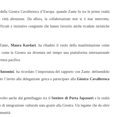
 della Giostra Cavalleresca d’Europa, quando Zante fu tra le prime realtà
 città abruzzese. Da allora, la collaborazione non si è mai interrotta,
fficiali e iniziative congiunte che hanno favorito anche ricadute turistiche
 Zante
, Maura Kardari
, ha ribadito il ruolo della manifestazione come
o come la Giostra sia divenuta nel tempo una piattaforma internazionale
venza pacifica.
Antonini
, ha ricordato l’importanza del rapporto con Zante, definendolo
o l’invito alla delegazione greca a partecipare alla
Giostra Cavalleresca
svolto anche dal gemellaggio tra il
Sestiere di Porta Japasseri
e la realtà
di integrazione culturale nata grazie alla Giostra. Un legame che da oltre
omunità.