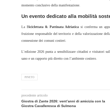
momento conclusivo della manifestazione.
Un evento dedicato alla mobilità sost
La B
iciclettata & Pattinata Adriatica
si conferma un appun
fruizione responsabile del territorio e della valorizzazione della
connessione dei comuni costieri.
L’edizione 2026 punta a sensibilizzare cittadini e visitatori sul
sano e un rapporto più diretto con l’ambiente costiero.
PINETO
precedente articolo
Giostra di Zante 2026: vent’anni di amicizia con la
Giostra Cavalleresca di Sulmona