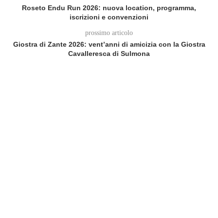
Roseto Endu Run 2026: nuova location, programma,
iscrizioni e convenzioni
prossimo articolo
Giostra di Zante 2026: vent’anni di amicizia con la Giostra
Cavalleresca di Sulmona