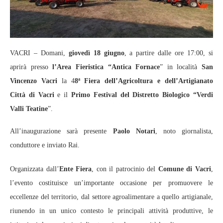
VACRI – Domani,
giovedì 18 giugno
, a partire dalle ore 17:00, si
aprirà presso
l’Area Fieristica “Antica Fornace
” in località
San
Vincenzo Vacri
la 4
8ª Fiera dell’Agricoltura e dell’Artigianato
Città di Vacri
e il
Primo Festival del Distretto Biologico “Verdi
Valli Teatine
”.
All’inaugurazione sarà presente
Paolo Notari
, noto giornalista,
conduttore e inviato Rai.
Organizzata dall’
Ente Fiera
, con il patrocinio del
Comune di Vacri
,
l’evento costituisce un’importante occasione per promuovere le
eccellenze del territorio, dal settore agroalimentare a quello artigianale,
riunendo in un unico contesto le principali attività produttive, le