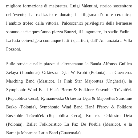
migliore formazione di majorettes. Luigi Valentini, storico sostenitore
dell’evento, ha realizzato e donato, in filigrana d’oro e ceramica,
l’ambito trofeo della vittoria. Palcoscenici privilegiati della kermesse
saranno anche quest’anno piazza Buozzi, il lungomare, lo stadio Fadini.
La festa coinvolgerà comunque tutti i quartieri, dall’ Annunziata a Villa
Pozzoni.
Sulle strade e nelle piazze si alterneranno la Banda Alfonso Guillen
Zelaya (Honduras) Orkiestra Dęta W Krobi (Polonia), la Guerreros
Marching Band (Messico), la Pink Star Majorettes (Ungheria), la
Symphonic Wind Band Haná Přerov & Folklore Ensemble Trávníček
(Repubblica Ceca), Rymanowska Orkiestra Dęta & Majorettes Sunshine
Besko (Polonia), Symphonic Wind Band Haná Přerov & Folklore
Ensemble Trávníček (Repubblica Ceca), Kramska Orkiestra Dęta
(Polonia), Ballet Folkloristico La Paz De Puebla (Messico), e la
Naranja Mecanica Latin Band (Guatemala).