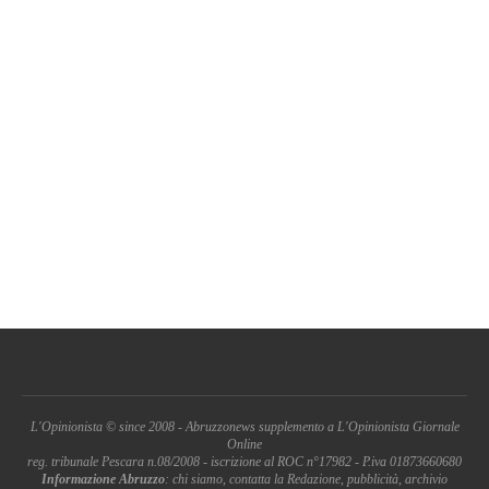
L'Opinionista © since 2008 - Abruzzonews supplemento a L'Opinionista Giornale
Online
reg. tribunale Pescara n.08/2008 - iscrizione al ROC n°17982 - P.iva 01873660680
Informazione Abruzzo
: chi siamo, contatta la Redazione, pubblicità, archivio