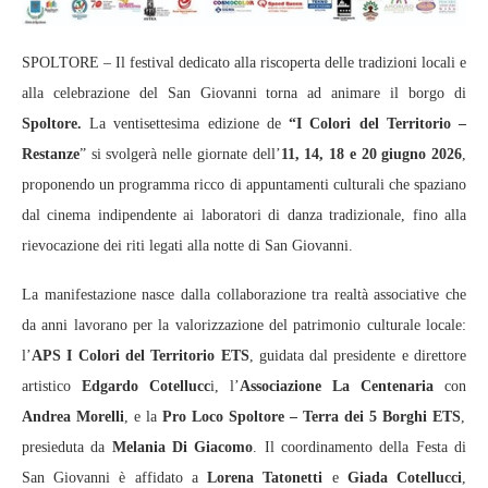
SPOLTORE – Il festival dedicato alla riscoperta delle tradizioni locali e
alla celebrazione del San Giovanni torna ad animare il borgo di
Spoltore.
La ventisettesima edizione de
“I Colori del Territorio –
Restanze
” si svolgerà nelle giornate dell’
11, 14, 18 e 20 giugno 2026
,
proponendo un programma ricco di appuntamenti culturali che spaziano
dal cinema indipendente ai laboratori di danza tradizionale, fino alla
rievocazione dei riti legati alla notte di San Giovanni.
La manifestazione nasce dalla collaborazione tra realtà associative che
da anni lavorano per la valorizzazione del patrimonio culturale locale:
l’
APS I Colori del Territorio ETS
, guidata dal presidente e direttore
artistico
Edgardo Cotellucc
i, l’
Associazione La Centenaria
con
Andrea Morelli
, e la
Pro Loco Spoltore – Terra dei 5 Borghi ETS
,
presieduta da
Melania Di Giacomo
. Il coordinamento della Festa di
San Giovanni è affidato a
Lorena Tatonetti
e
Giada Cotellucci
,