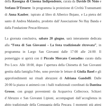
della
Rassegna di Cinema Indipendente,
curata da
Davide Di Nisio
e
Stefano D’Ettorre
. In programma la proiezione di Civiltà Transumanti
di
Anna Kauber
, ispirato al libro di Alberico Bojano, e La pietra del
santo di Andrea Malandra, prodotto dall’Associazione No Hay Banda e
dalla Fondazione PescarAbruzzo.
La giornata conclusiva,
sabato 20 giugno
, sarà interamente dedicata
alla
“Festa di San Giovanni – La festa tradizionale ritrovata”
, in
programma in Largo San Giovanni dalle 17:00 alle 24:00. Il
pomeriggio si aprirà con il
Piccolo Mercato Contadin
o curato dalla
Pro Loco. Alle 18:00, dopo l’apertura della Chiesetta di San Giovanni
gestita dalla famiglia Febo, sono previste le letture di
Giulia Basel
e gli
approfondimenti sui rituali abruzzesi di
Adriana Gandolfi
. Dalle
20:00 la piazza si animerà con i balli tradizionali coordinati da
Dantina
Grosso
, con gruppi provenienti da Acquaviva Collecroce, Schiavi
d’Abruzzo e San Giovanni Lipioni, accompagnati dall’accoglienza in
abito tradizionale della Compagnia della Pescara. I momenti più attesi