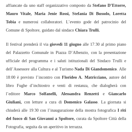
affiancate da uno staff organizzativo composto da
Stefano D’Ettorre,
Mauro Vitale, Maria Jenie Rossi, Stefania Di Bussolo, Loretta
Tobia
e numerosi collaboratori. L’evento gode del patrocinio del
Comune di Spoltore, guidato dal sindaco
Chiara Trulli.
Il festival prenderà il via
giovedì 11 giugno
alle 17:30 al primo piano
del Palazzetto Comunale in Piazza D’Albenzio, con la presentazione
ufficiale del programma e i saluti istituzionali del Sindaco Trulli e
dell’Assessore alla Cultura e al Turismo
Nada Di Giandomenico
. Alle
18:00 è previsto l’incontro con
Florideo A. Matricciano,
autore del
libro Fughe d’inchiostro e venti di restanza, che dialogherà con
l’editore
Marco Solfanelli, Alessandra Renzetti
e
Giancarlo
Giuliani,
con letture a cura di
Domenico Galasso
. La giornata si
chiuderà alle 19:30 con l’inaugurazione della mostra fotografica
I riti
del fuoco di San Giovanni a Spoltore,
curata da Spoltore Città della
Fotografia, seguita da un aperitivo in terrazza.