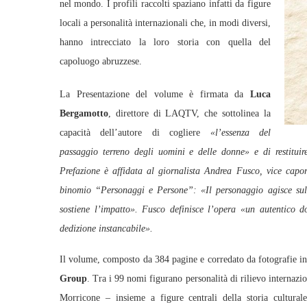
nel mondo. I profili raccolti spaziano infatti da figure
locali a personalità internazionali che, in modi diversi,
hanno intrecciato la loro storia con quella del
capoluogo abruzzese.
La Presentazione del volume è firmata da
Luca
Bergamotto
, direttore di LAQTV, che sottolinea la
capacità dell’autore di cogliere
«l’essenza del
passaggio terreno degli uomini e delle donne» e di restituire
Prefazione è affidata al giornalista Andrea Fusco, vice capor
binomio “Personaggi e Persone”: «Il personaggio agisce sull
sostiene l’impatto». Fusco definisce l’opera «un autentico 
dedizione instancabile».
Il volume, composto da 384 pagine e corredato da fotografie i
Group
. Tra i 99 nomi figurano personalità di rilievo internaz
Morricone – insieme a figure centrali della storia culturale