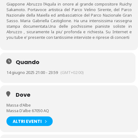
Giappone Abruzzo l’Aquila in onore al grande compositore Ruichy
Sakamoto. Portavoce artistica del Parco Velino Sirente, del Parco
Nazionale della Maiella ed ambasciatrice del Parco Nazionale Gran
Sasso. Maria Gabriella Castiglione. Ha una intensissima rassegna
stampa documentata.Una delle pochissime pianiste soliste in
Abruzzo , sicuramente la piu’ profonda e richiesta. Su Internet e
you tube e’ presente con tantissime interviste e riprese di concerti
Quando
14 giugno 2025 21:00 - 23:59
(GMT+02:00)
Dove
Massa d'Albe
Massa D'albe 67050 AQ
ALTRI EVENTI