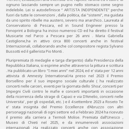
ognuno lasciando sempre un pugno nello stomaco come segno
indelebile. Lei si autodefinisce “ ARTISTA INDIPENDENTE” perche
fuori da tutte le convenzioni , dalla politica, dai “sistemi”, ma guidata
da uno spirito ribelle ma austero, severo ma anarchico.. Laureata al
Conservatorio di Pescara, ed in Sound Engineer presso la
Fonoprint a Bologna ha inciso numerosi CD ed ha diretto il festival
Musicarte nel Parco a Pescara per 26 anni . Maria Gabriella
Castiglione,ha in attivo circa 800 concerti anche in festival
Internazionali, collaborando anche col compositore regista Sylvano
Bussotti ed il gallerista Pio Monti .
Pluripremiata (6 medaglie e targa d’argento) dalla Presidenza della
Repubblica Italiana, si esprime anche attraverso la pittura e scrittura
. Ha pubblicato un libro “I miei anni” nel 2024, ed e’ stata per 12 anni
attivista di Amnesty International.Ha preso nel 2023 il Premio
Borsellino per il suo impegno sociale culturale ( ha realizzato
concerti nelle carceri, eventi per la giornata dello Shoa’, concerti per
Impegni Civili contro le mafie e concerti importanti in occasione
della ricorrenza della strage di Capaci e via D’Amelio, concerti nelle
Universita’ , per gli ospedali, etc. ) e il 4 settembre 2023 a Roseto Te
e’ stata insignita del Premio Eccellenze d’Abruzzo con altri
personaggi nazionali di ogni settore ed a Febbraio 2024 ha ricevuto
il premio alla carriera a Termoli Molise. Premiata dall’Unesco ,
Museo di Chieti nel 2025, e da innumerevoli associazioni
internazionali .Ha realizzato concerti anche con associazione