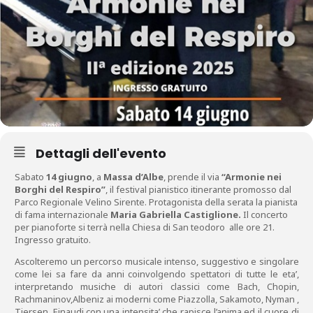
Dettagli dell'evento
Sabato
14 giugno
, a
Massa d’Albe
, prende il via
“Armonie nei
Borghi del Respiro”
, il festival pianistico itinerante promosso dal
Parco Regionale Velino Sirente. Protagonista della serata la pianista
di fama internazionale
Maria Gabriella Castiglione.
Il concerto
per pianoforte si terrà nella Chiesa di San teodoro alle ore 21.
Ingresso gratuito.
Ascolteremo un percorso musicale intenso, suggestivo e singolare
come lei sa fare da anni coinvolgendo spettatori di tutte le eta’,
interpretando musiche di autori classici come Bach, Chopin,
Rachmaninov,Albeniz ai moderni come Piazzolla, Sakamoto, Nyman ,
Tiersen, Einaudi,con una intensita’ che rapisce l’anima ed il cuore di