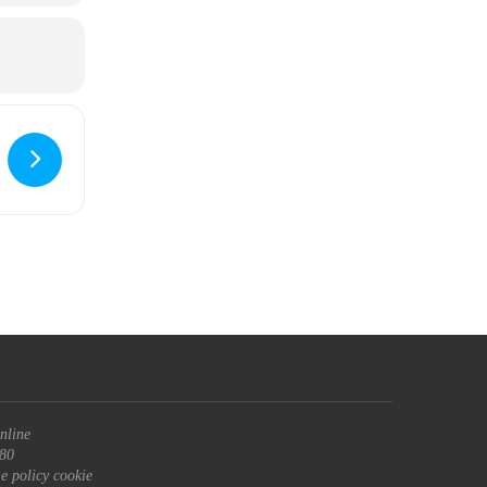
nline
680
 e policy cookie