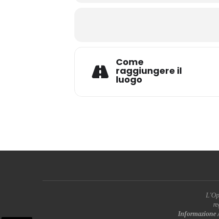
Come
raggiungere il
luogo
L'Op
re
Informazione 