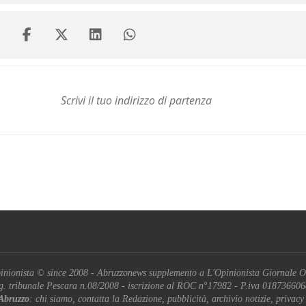
inionista © since 2008 - Abruzzonews supplemento a L'Opinionista Giornale O
g. tribunale Pescara n.08/2008 - iscrizione al ROC n°17982 - P.iva 01873660
Abruzzo
: chi siamo, contatta la Redazione, pubblicità, archivio notizie, privacy