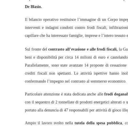
De Blasio.
Il bilancio operativo restituisce l’immagine di un Corpo impeg
interventi e indagini condotti contro frodi fiscali, infiltrazion
capillare che ha interessato famiglie, imprese e l’intero tessuto
Sul fronte del
contrasto all’evasione e alle frodi fiscali,
la Gua
beni e disponibilità per circa 14 milioni di euro e cautelando 
Parallelamente, sono state avanzate 14 proposte di cessazione 
crediti fiscali non spettanti. Le attività ispettive hanno ino
confermando l’impegno nel contrasto al sommerso economico.
Particolare attenzione è stata dedicata anche alle
frodi doganal
con il sequestro di 2 tonnellate di prodotti energetici alterati 
portato alla denuncia di 47 responsabili per attività di gioco ille
Ampio il lavoro svolto nella
tutela della spesa pubblica
, c