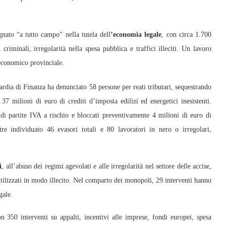
nato “a tutto campo” nella tutela dell
’economia legale
, con circa 1.700
i criminali, irregolarità nella spesa pubblica e traffici illeciti. Un lavoro
 economico provinciale.
rdia di Finanza ha denunciato 58 persone per reati tributari, sequestrando
37 milioni di euro di crediti d’imposta edilizi ed energetici inesistenti.
di partite IVA a rischio e bloccati preventivamente 4 milioni di euro di
ltre individuato 46 evasori totali e 80 lavoratori in nero o irregolari,
i
, all’abuso dei regimi agevolati e alle irregolarità nel settore delle accise,
o utilizzati in modo illecito. Nel comparto dei monopoli, 29 interventi hanno
gale.
on 350 interventi su appalti, incentivi alle imprese, fondi europei, spesa