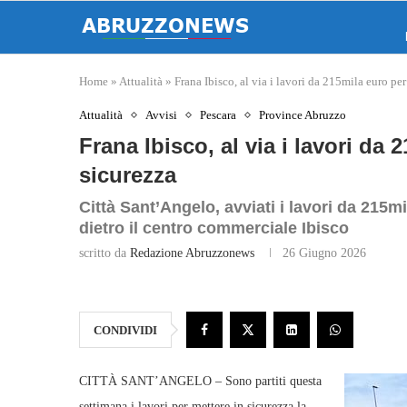
Home
»
Attualità
»
Frana Ibisco, al via i lavori da 215mila euro per
Attualità
Avvisi
Pescara
Province Abruzzo
Frana Ibisco, al via i lavori da
sicurezza
Città Sant’Angelo, avviati i lavori da 215m
dietro il centro commerciale Ibisco
scritto da
Redazione Abruzzonews
26 Giugno 2026
CONDIVIDI
CITTÀ SANT’ANGELO – Sono partiti questa
settimana i lavori per mettere in sicurezza la