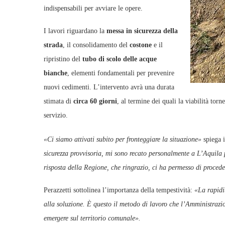
indispensabili per avviare le opere.
I lavori riguardano la
messa in sicurezza della
strada
, il consolidamento del
costone
e il
ripristino del
tubo di scolo delle acque
bianche
, elementi fondamentali per prevenire
nuovi cedimenti. L’intervento avrà una durata
stimata di
circa 60 giorni
, al termine dei quali la viabilità tor
servizio.
«Ci siamo attivati subito per fronteggiare la situazione»
spiega 
sicurezza provvisoria, mi sono recato personalmente a L’Aquila p
risposta della Regione, che ringrazio, ci ha permesso di proced
Perazzetti sottolinea l’importanza della tempestività:
«La rapidit
alla soluzione. È questo il metodo di lavoro che l’Amministrazio
emergere sul territorio comunale».