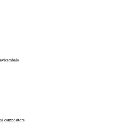
lavicembalo
ani compositore