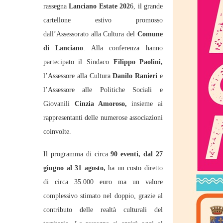
rassegna
Lanciano Estate 202
6, il grande
cartellone estivo promosso
dall’Assessorato alla Cultura del
Comune
di Lanciano
. Alla conferenza hanno
partecipato il Sindaco
Filippo Paolini,
l’Assessore alla Cultura
Danilo Ranieri
e
l’Assessore alle Politiche Sociali e
Giovanili
Cinzia Amoroso,
insieme ai
rappresentanti delle numerose associazioni
coinvolte.
Il programma di circa
90 eventi, dal 27
giugno al 31 agosto,
ha un costo diretto
di circa 35.000 euro ma un valore
complessivo stimato nel doppio, grazie al
contributo delle realtà culturali del