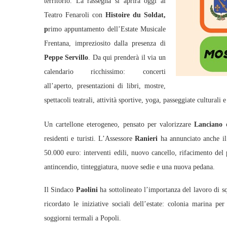
territorio. La rassegna si aprirà oggi al
Teatro Fenaroli con
Histoire du Soldat,
p
rimo appuntamento dell’Estate Musicale
Frentana, impreziosito dalla presenza di
Peppe Servillo
. Da qui prenderà il via un
calendario ricchissimo: concerti
all’aperto, presentazioni di libri, mostre,
spettacoli teatrali, attività sportive, yoga, passeggiate culturali 
Un cartellone eterogeneo, pensato per valorizzare
Lanciano
c
residenti e turisti. L’Assessore
Ranieri
ha annunciato anche il 
50.000 euro: interventi edili, nuovo cancello, rifacimento del 
antincendio, tinteggiatura, nuove sedie e una nuova pedana.
Il Sindaco
Paolini
ha sottolineato l’importanza del lavoro di 
ricordato le iniziative sociali dell’estate: colonia marina p
soggiorni termali a Popoli.