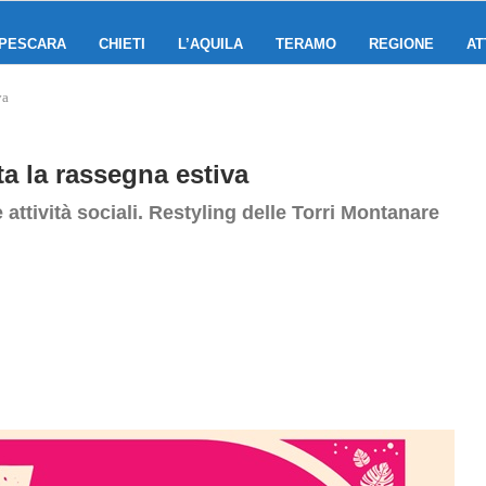
PESCARA
CHIETI
L’AQUILA
TERAMO
REGIONE
AT
va
a la rassegna estiva
 attività sociali. Restyling delle Torri Montanare