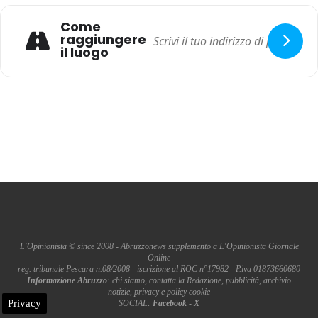
Come
raggiungere
il luogo
L'Opinionista © since 2008 - Abruzzonews supplemento a L'Opinionista Giornale
Online
reg. tribunale Pescara n.08/2008 - iscrizione al ROC n°17982 - P.iva 01873660680
Informazione Abruzzo
: chi siamo, contatta la Redazione, pubblicità, archivio
notizie, privacy e policy cookie
Privacy
SOCIAL:
Facebook
-
X