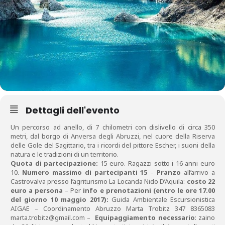
Dettagli dell'evento
Un percorso ad anello, di 7 chilometri con dislivello di circa 350
metri, dal borgo di Anversa degli Abruzzi, nel cuore della Riserva
delle Gole del Sagittario, tra i ricordi del pittore Escher, i suoni della
natura e le tradizioni di un territorio.
Quota di partecipazione:
15 euro. Ragazzi sotto i 16 anni euro
10.
Numero massimo di partecipanti 15
–
Pranzo
all’arrivo a
Castrovalva presso l’agriturismo La Locanda Nido D’Aquila:
costo 22
euro a persona
– Per
info e prenotazioni (entro le ore 17.00
del giorno 10 maggio 2017):
Guida Ambientale Escursionistica
AIGAE – Coordinamento Abruzzo Marta Trobitz 347 8365083
marta.trobitz@gmail.com –
Equipaggiamento necessario
: zaino