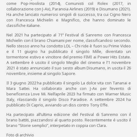
come Pop-Hoolista (2014), Comunisti col Rolex (2017, in
collaborazione con J-Ax), Paranoia Airlines (2019) e Disumano (2021).
Ha anche lanciato numerosi singoli di successo, tra cui Cigno Nero
con Francesca Michielin e Magnifico, che hanno dominato le
classifiche italiane.
Nel 2021 ha partecipato al 71º Festival di Sanremo con Francesca
Michielin con il brano Chiamami per nome, classificandosi secondo.
Nello stesso anno ha condotto LOL – Chi ride è fuori su Prime Video
e il 11 giugno ha pubblicato il singolo Mille, diventato un
tormentone estivo e vincitore del premio FIMI ai Power Hits Estate.
A settembre è uscito il singolo Meglio del cinema e l’1 novembre
2021 è stato annunciato il suo sesto album Disumano, in uscita il 26
novembre, insieme al singolo Sapore.
Il 3 giugno 2022 ha pubblicato il singolo La dolce vita con Tananai e
Mara Sattei. Ha collaborato anche con J-Ax per l’evento di
beneficenza Love Mi. Nell’aprile 2023 ha firmato con Warner Music
Italy, rilasciando il singolo Disco Paradise. A settembre 2024 ha
pubblicato Di Caprio, avviando un diss contro Tony Effe.
Ha partecipato all’ultima ediizone del Festival di Sanremo con il
brano battiti, piazzandosi al quarto posto. Recentemente é uscito il
brano “Storie semplici”, interpetato in coppia con Clara.
Foto di archivio