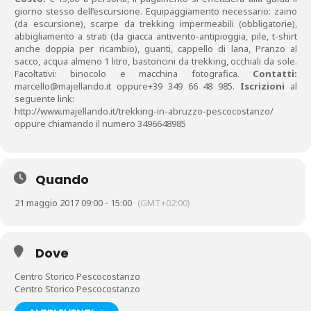
giorno stesso dell’escursione. Equipaggiamento necessario: zaino
(da escursione), scarpe da trekking impermeabili (obbligatorie),
abbigliamento a strati (da giacca antivento-antipioggia, pile, t-shirt
anche doppia per ricambio), guanti, cappello di lana, Pranzo al
sacco, acqua almeno 1 litro, bastoncini da trekking, occhiali da sole.
Facoltativi: binocolo e macchina fotografica.
Contatti:
marcello@majellando.it oppure+39 349 66 48 985.
Iscrizioni
al
seguente link:
http://www.majellando.it/trekking-in-abruzzo-pescocostanzo/
oppure chiamando il numero 3496648985
Quando
21 maggio 2017 09:00 - 15:00
(GMT+02:00)
Dove
Centro Storico Pescocostanzo
Centro Storico Pescocostanzo