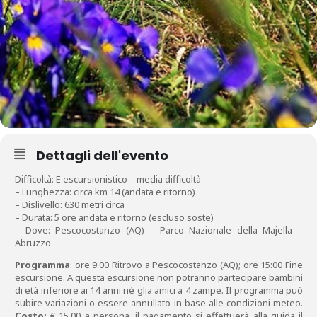
Dettagli dell'evento
Difficoltà: E escursionistico – media difficoltà
– Lunghezza: circa km 14 (andata e ritorno)
– Dislivello: 630 metri circa
– Durata: 5 ore andata e ritorno (escluso soste)
– Dove: Pescocostanzo (AQ) – Parco Nazionale della Majella –
Abruzzo
Programma
: ore 9:00 Ritrovo a Pescocostanzo (AQ); ore 15:00 Fine
escursione. A questa escursione non potranno partecipare bambini
di età inferiore ai 14 anni né glia amici a 4 zampe. Il programma può
subire variazioni o essere annullato in base alle condizioni meteo.
Costo:
€ 15,00 a persona, il pagamento si effettuerà alla guida il