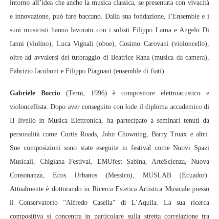
intorno all’idea che anche la musica classica, se presentata con vivacità
e innovazione, può fare baccano. Dalla sua fondazione, l’Ensemble e i
suoi musicisti hanno lavorato con i solisti Filippo Lama e Angelo Di
Ianni (violino), Luca Vignali (oboe), Cosimo Carovani (violoncello),
oltre ad avvalersi del tutoraggio di Beatrice Rana (musica da camera),
Fabrizio Iacoboni e Filippo Piagnani (ensemble di fiati).
Gabriele Boccio
(Terni, 1996) è compositore elettroacustico e
violoncellista. Dopo aver conseguito con lode il diploma accademico di
II livello in Musica Elettronica, ha partecipato a seminari tenuti da
personalità come Curtis Roads, John Chowning, Barry Truax e altri.
Sue composizioni sono state eseguite in festival come Nuovi Spazi
Musicali, Chigiana Festival, EMUfest Sabina, ArteScienza, Nuova
Consonanza, Ecos Urbanos (Messico), MUSLAB (Ecuador).
Attualmente è dottorando in Ricerca Estetica Artistica Musicale presso
il Conservatorio “Alfredo Casella” di L’Aquila. La sua ricerca
compositiva si concentra in particolare sulla stretta correlazione tra