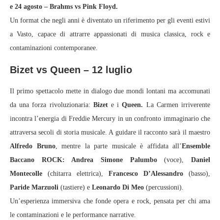
e 24 agosto – Brahms vs Pink Floyd.
Un format che negli anni è diventato un riferimento per gli eventi estivi
a Vasto, capace di attrarre appassionati di musica classica, rock e
contaminazioni contemporanee.
Bizet vs Queen – 12 luglio
Il primo spettacolo mette in dialogo due mondi lontani ma accomunati
da una forza rivoluzionaria:
Bizet
e i
Queen.
La Carmen irriverente
incontra l’energia di Freddie Mercury in un confronto immaginario che
attraversa secoli di storia musicale. A guidare il racconto sarà il maestro
Alfredo Bruno
, mentre la parte musicale è affidata all’
Ensemble
Baccano ROCK: Andrea Simone Palumbo
(voce),
Daniel
Montecolle
(chitarra elettrica),
Francesco D’Alessandro
(basso),
Paride Marzuoli
(tastiere) e
Leonardo Di Meo
(percussioni).
Un’esperienza immersiva che fonde opera e rock, pensata per chi ama
le contaminazioni e le performance narrative.