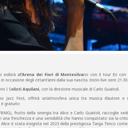
i esibirà all
’Arena dei Fiori di Montesilva
no con il tour Eri con
 occasione degli ottant’anni dalla sua nascita. Inizio live oere 21.30
no I S
olisti Aquilani
, con la direzione musicale di Carlo Guaitoli.
no Jazz Fest, offrirà un’atmosfera unica tra musica d’autore e ra
 è gratuito
MG), frutto della sinergia tra Alice e Carlo Guaitoli, raccoglie sedi
on una freschezza e una sensibilità che hanno conquistato sia la critic
 Alice è stata insignita nel 2023 della prestigiosa Targa Tenco come