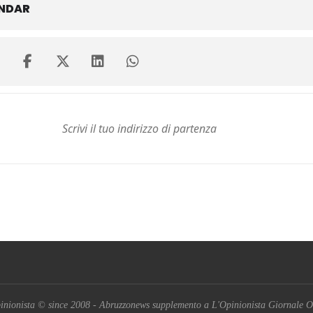
ENDAR
inionista © since 2008 - Abruzzonews supplemento a L'Opinionista Giornale O