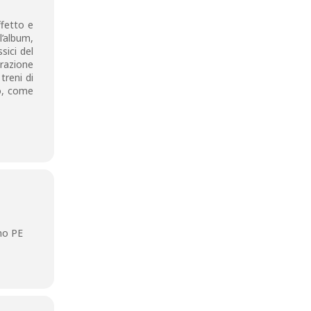
ffetto e
l’album,
sici del
orazione
treni di
to, come
no PE