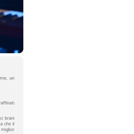
 me, un
.
ffinati
ci brani
a che il
 miglior