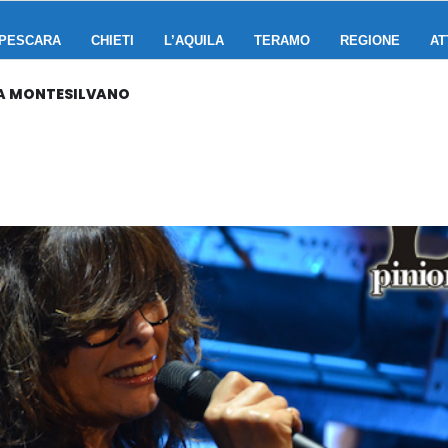
PESCARA
CHIETI
L’AQUILA
TERAMO
REGIONE
AT
 A MONTESILVANO