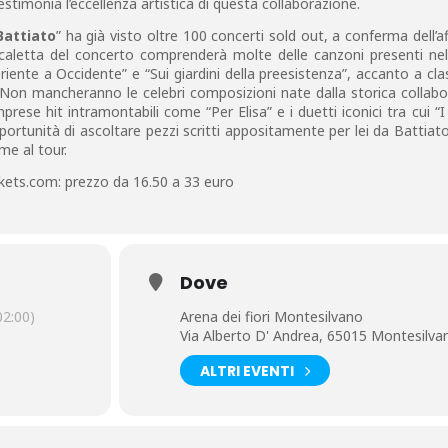
stimonia l’eccellenza artistica di questa collaborazione.
Battiato
” ha già visto oltre 100 concerti sold out, a conferma dell’a
a scaletta del concerto comprenderà molte delle canzoni presenti nel
ente a Occidente” e “Sui giardini della preesistenza”, accanto a clas
. Non mancheranno le celebri composizioni nate dalla storica collab
rese hit intramontabili come “Per Elisa” e i duetti iconici tra cui “I 
’opportunità di ascoltare pezzi scritti appositamente per lei da Battia
me al tour.
ickets.com: prezzo da 16.50 a 33 euro
Dove
2:00)
Arena dei fiori Montesilvano
Via Alberto D' Andrea, 65015 Montesilva
ALTRI EVENTI