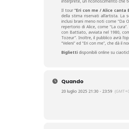
interprete, un riconoscimento che te
Il tour
“Eri con me / Alice canta 
della stima riservati all’artista. L
inclusi brani meno noti come “Da Ori
repertorio di Alice, come “La cura”
con Battiato, avviata nel 1980, comp
Tozeur”. Inoltre, il pubblico avrà l
“Veleni” ed “Eri con me”, che dà il no
Biglietti
disponibili online su ciaot
Quando
20 luglio 2025 21:30 - 23:59
(GMT+0