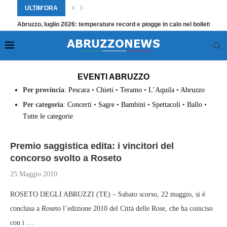
ULTIM'ORA
Abruzzo, luglio 2026: temperature record e piogge in calo nel bollettino
Home
»
Eventi Abruzzo
»
Pagina 3272
EVENTI ABRUZZO
Per provincia
:
Pescara
•
Chieti
•
Teramo
•
L’Aquila
•
Abruzzo
Per categoria
:
Concerti
•
Sagre
•
Bambini
•
Spettacoli
•
Ballo
•
Tutte le categorie
Premio saggistica edita: i vincitori del
concorso svolto a Roseto
25 Maggio 2010
ROSETO DEGLI ABRUZZI (TE) – Sabato scorso, 22 maggio, si è
conclusa a Roseto l’edizione 2010 del Città delle Rose, che ha coinciso
con i …