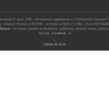
inionista © since 2008 - Abruzzonews supplemento a L'Opinionista Giornale O
g. tribunale Pescara n.08/2008 - iscrizione al ROC n°17982 - P.iva 01873660
Abruzzo
: chi siamo, contatta la Redazione, pubblicità, archivio notizie, privacy
SOCIAL:
Facebook
-
X
TORNA IN ALTO