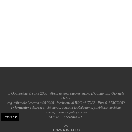
L'Opinionista © since 2008 - Abruzzonews supplemento a L'Opinionista Giornale
Online
reg. tribunale Pescara n.08/2008 - iscrizione al ROC n°17982 - P.iva 01873660680
Informazione Abruzzo
: chi siamo, contatta la Redazione, pubblicità, archivio
notizie, privacy e policy cookie
Privacy
SOCIAL:
Facebook
-
X
TORNA IN ALTO