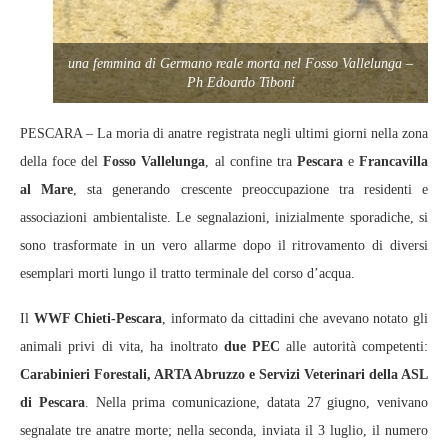
una femmina di Germano reale morta nel Fosso Vallelunga –
Ph Edoardo Tiboni
PESCARA – La moria di anatre registrata negli ultimi giorni nella zona
della foce del
Fosso Vallelunga
, al confine tra
Pescara
e
Francavilla
al Mare
, sta generando crescente preoccupazione tra residenti e
associazioni ambientaliste. Le segnalazioni, inizialmente sporadiche, si
sono trasformate in un vero allarme dopo il ritrovamento di diversi
esemplari morti lungo il tratto terminale del corso d’acqua.
Il
WWF Chieti‑Pescara
, informato da cittadini che avevano notato gli
animali privi di vita, ha inoltrato
due PEC
alle autorità competenti:
Carabinieri Forestali, ARTA Abruzzo e Servizi Veterinari della ASL
di Pescara
. Nella prima comunicazione, datata 27 giugno, venivano
segnalate tre anatre morte; nella seconda, inviata il 3 luglio, il numero