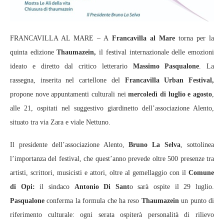
FRANCAVILLA AL MARE – A
Francavilla al Mare
torna per la
quinta edizione
Thaumazein,
il festival internazionale delle emozioni
ideato e diretto dal critico letterario
Massimo Pasqualone
. La
rassegna, inserita nel cartellone del
Francavilla Urban Festival,
propone nove appuntamenti culturali nei
mercoledì di luglio e agosto
,
alle 21, ospitati nel suggestivo giardinetto dell’associazione Alento,
situato tra via Zara e viale Nettuno.
Il presidente dell’associazione Alento,
Bruno La Selva
, sottolinea
l’importanza del festival, che quest’anno prevede oltre 500 presenze tra
artisti, scrittori, musicisti e attori, oltre al gemellaggio con il
Comune
di Opi:
il sindaco
Antonio Di Sant
o sarà ospite il 29 luglio.
Pasqualone
conferma la formula che ha reso
Thaumazein
un punto di
riferimento culturale: ogni serata ospiterà personalità di rilievo