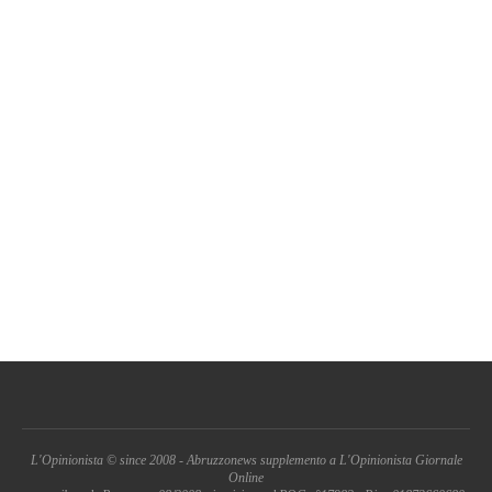
L'Opinionista © since 2008 - Abruzzonews supplemento a L'Opinionista Giornale
Online