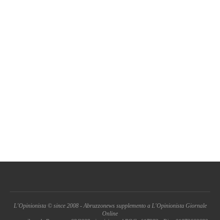
L'Opinionista © since 2008 - Abruzzonews supplemento a L'Opinionista Giornale
Online