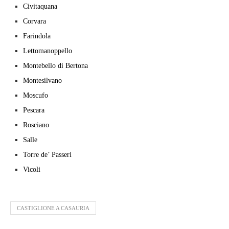
Civitaquana
Corvara
Farindola
Lettomanoppello
Montebello di Bertona
Montesilvano
Moscufo
Pescara
Rosciano
Salle
Torre de’ Passeri
Vicoli
CASTIGLIONE A CASAURIA