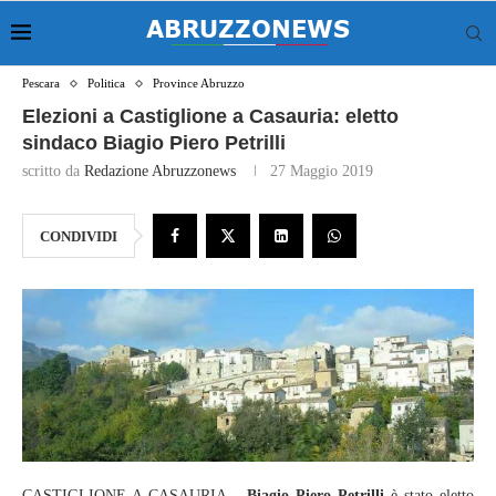
Pescara
Politica
Province Abruzzo
Elezioni a Castiglione a Casauria: eletto
sindaco Biagio Piero Petrilli
scritto da
Redazione Abruzzonews
27 Maggio 2019
CONDIVIDI
CASTIGLIONE A CASAURIA –
Biagio Piero Petrilli
è stato eletto