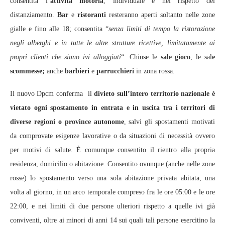
consentita l’
attività motoria
, individuale e nel rispetto del
distanziamento.
Bar
e
ristoranti
resteranno aperti soltanto nelle zone
gialle e fino alle 18; consentita “
senza limiti di tempo la ristorazione
negli alberghi e in tutte le altre strutture ricettive, limitatamente ai
propri clienti che siano ivi alloggiati
“. Chiuse le
sale gioco
, le sal
e
scommesse;
anche
barbieri
e
parrucchieri
in zona rossa.
Il nuovo Dpcm conferma il
divieto sull’intero territorio nazionale è
vietato ogni spostamento in entrata e in uscita tra i territori di
diverse regioni o province autonome
, salvi gli spostamenti motivati
da comprovate esigenze lavorative o da situazioni di necessità ovvero
per motivi di salute. È comunque consentito il rientro alla propria
residenza, domicilio o abitazione. Consentito ovunque (anche nelle zone
rosse) lo spostamento verso una sola abitazione privata abitata, una
volta al giorno, in un arco temporale compreso fra le ore 05:00 e le ore
22:00, e nei limiti di due persone ulteriori rispetto a quelle ivi già
conviventi, oltre ai minori di anni 14 sui quali tali persone esercitino la