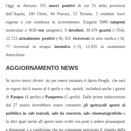
Oggi in Abruzzo 355
nuovi positivi
di cui 55 della provincia
dell’Aquila, 160 Chieti, 84 Pescara, 51 Teramo, 5 residenti fuori
regione o con residenza in accertamento. Eseguiti 5080
tamponi
molecolari e 3630
test
antigenici, 9
deceduti
, 39.479
guariti
(+354),
12.723
attualmente positivi
(-8), 611
ricoverati
in area medica (-4),
77 ricoverati in terapia
intensiva
(+3), 12.035 in isolamento
domiciliare.
AGGIORNAMENTO NEWS
In arrivo nuovi divieti: sta per essere emanato il dpcm Draghi, che sarà
in vigore dal 6 marzo al 6 aprile e che, quindi, includerà anche i giorni
di
Pasqua
(4 aprile) e
Pasquetta
(5 aprile). Dalle prime indiscrezioni
dal 27 marzo dovrebbero essere consentiti g
li spettacoli aperti al
pubblico in sale teatrali, sale da concerto, sale cinematografiche
e
in altri spazi anche all’aperto sono svolti con posti a sedere preassegnati
e distanziati e a condizione che sia comunque assicurato il rispetto della