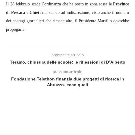
Il 28 febbraio scade l’ordinanza che ha posto in zona rossa le
Province
di Pescara e Chieti
ma stando ad indiscrezione, visto anche il numero
dei contagi giornalieri che rimane alto, il Presidente Marsilio dovrebbe
propogarla.
precedente articolo
Teramo, chiusura delle scuole: le riflessioni di D’Alberto
prossimo articolo
Fondazione Telethon finanzia due progetti di ricerca in
Abruzzo: ecco quali