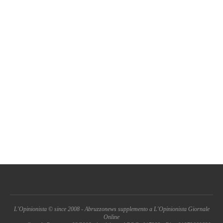
L'Opinionista © since 2008 - Abruzzonews supplemento a L'Opinionista Giornale
Online