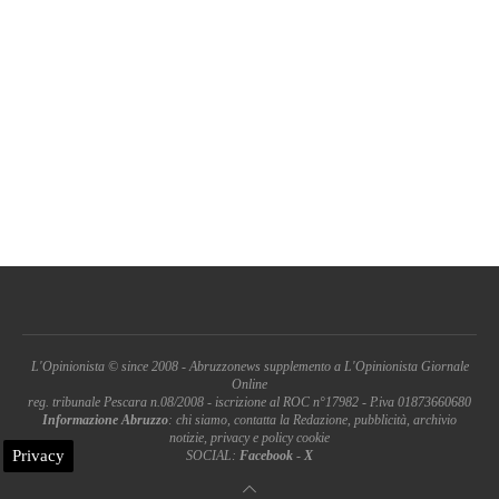
L'Opinionista © since 2008 - Abruzzonews supplemento a L'Opinionista Giornale
Online
reg. tribunale Pescara n.08/2008 - iscrizione al ROC n°17982 - P.iva 01873660680
Informazione Abruzzo
: chi siamo, contatta la Redazione, pubblicità, archivio
notizie, privacy e policy cookie
Privacy
SOCIAL:
Facebook
-
X