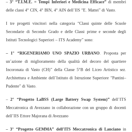
–
3° “T.I.M.E. = Tempi Inferiori e Medicina Efficace”
di membri
delle classi 4° CIN, 4° BIN, 4° AIN dell’IIS “E. Mattei” di Vasto.
I tre progetti vincitori nella categoria “Classi quinte delle Scuole
Secondarie di Secondo Grado e delle Classi prime e seconde degli
Istituti Tecnologici Superiori – ITS Academy” sono:
– 1° “RIGENERIAMO UNO SPAZIO URBANO
. Proposta per
un’azione di miglioramento della qualità del decoro del quartiere
Incoronata di Vasto (CH)” della Classe 5°B del Liceo Artistico sez.
Architettura e Ambiente dell’Istituto di Istruzione Superiore “Pantini–
Pudente” di Vasto.
–
2° “Progetto LaBSS (Large Battery Swap System)”
dell’ITS
Meccatronica di Avezzano in collaborazione con un gruppo di docenti
dell’IIS Ettore Majorana di Avezzano
– 3° “Progetto GEMMA” dell’ITS Meccatronica di Lanciano
in