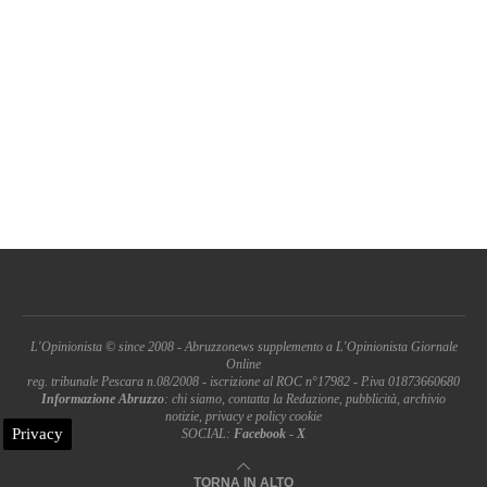
L'Opinionista © since 2008 - Abruzzonews supplemento a L'Opinionista Giornale
Online
reg. tribunale Pescara n.08/2008 - iscrizione al ROC n°17982 - P.iva 01873660680
Informazione Abruzzo
: chi siamo, contatta la Redazione, pubblicità, archivio
notizie, privacy e policy cookie
Privacy
SOCIAL:
Facebook
-
X
TORNA IN ALTO