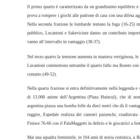
Il primo quarto è caratterizzato da un grandissimo equilibrio 
prova a rompere i giochi alle padrone di casa con una difesa a
Nella seconda frazione le lombarde tentano la fuga (16-25) ma 
pubblico, Lucantoni e Sakeviciute danno un contributo importa
vanno all’intervallo in vantaggio (38-37).
Nel terzo quarto la tensione aumenta in maniera vertiginosa, le
Lucantoni commettono entrambe il quarto fallo ma Roseto con il
contatto (49-52).
Nella quarta frazione si entra definitivamente nella leggenda e 
di 13.000 anime dell’Argentina (Plaza Huincul), che di no
argentina piazza una bomba folle da dieci metri che dà il vantagg
ruggire, Espedale realizza dei canestri pazzeschi, coadiuvata
Finisce 76-66 con il PalaMaggetti in delirio e le giocatrici a fest
Mai una squadra femminile, in 104 anni di storia cestistica, a 