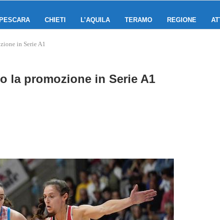
PESCARA
CHIETI
L’AQUILA
TERAMO
REGIONE
AT
zione in Serie A1
o la promozione in Serie A1