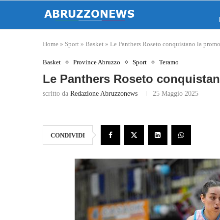
Home
»
Sport
»
Basket
»
Le Panthers Roseto conquistano la promo
Basket
Province Abruzzo
Sport
Teramo
Le Panthers Roseto conquistan
scritto da
Redazione Abruzzonews
25 Maggio 2025
CONDIVIDI