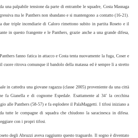
e da una palpabile tensione da parte di entrambe le squadre, Costa Masnaga
ggressiva ma le Panthers non sbandano e si mantengono a contatto (16-21).
due triple incendiarie di Caloro rimettono subito in partita Roseto e il
nte in questo frangente e le Panthers, grazie anche a una grande difesa,
 Panthers fanno fatica in attacco e Costa tenta nuovamente la fuga, Coser e
 cuore ritrova comunque il bandolo della matassa ed è sempre lì a stretto
sale in cattedra una giovane ragazza (classe 2005) proveniente da una città
me fa Gianella e di cognome Espedale. Esattamente al 34’ la cecchina
io alle Panthers (58-57) e fa esplodere il PalaMaggetti. I tifosi iniziano a
 da tutte le compagne di squadra che chiudono la saracinesca in difesa.
eggiare con i propri tifosi.
Roseto degli Abruzzi aveva raggiunto questo traguardo. Il sogno è diventato