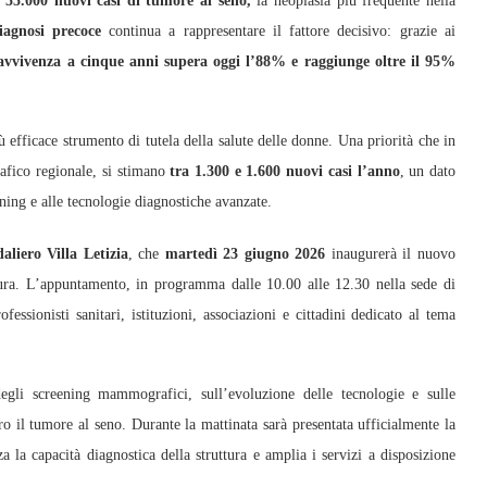
e 55.000 nuovi casi di tumore al seno,
la neoplasia più frequente nella
agnosi precoce
continua a rappresentare il fattore decisivo: grazie ai
vvivenza a cinque anni supera oggi l’88% e raggiunge oltre il 95%
ù efficace strumento di tutela della salute delle donne. Una priorità che in
afico regionale, si stimano
tra 1.300 e 1.600 nuovi casi l’anno
, un dato
ening e alle tecnologie diagnostiche avanzate.
aliero Villa Letizia
, che
martedì 23 giugno 2026
inaugurerà il nuovo
tura. L’appuntamento, in programma dalle 10.00 alle 12.30 nella sede di
sionisti sanitari, istituzioni, associazioni e cittadini dedicato al tema
gli screening mammografici, sull’evoluzione delle tecnologie e sulle
ro il tumore al seno. Durante la mattinata sarà presentata ufficialmente la
a la capacità diagnostica della struttura e amplia i servizi a disposizione