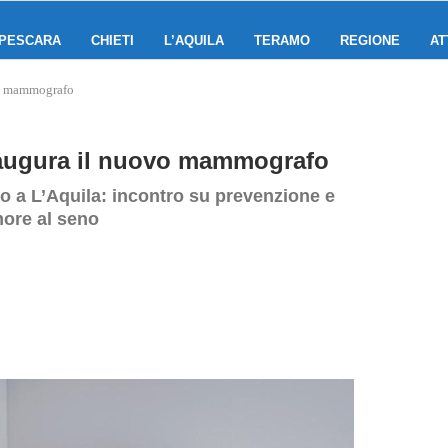
PESCARA
CHIETI
L’AQUILA
TERAMO
REGIONE
AT
ovo mammografo
inaugura il nuovo mammografo
o a L’Aquila: incontro su prevenzione e
more al seno