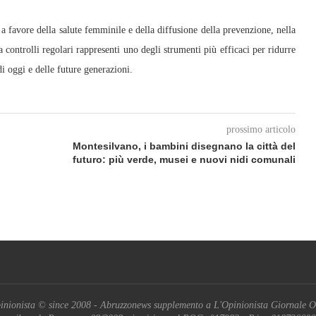
 favore della salute femminile e della diffusione della prevenzione, nella
 controlli regolari rappresenti uno degli strumenti più efficaci per ridurre
i oggi e delle future generazioni.
prossimo articolo
Montesilvano, i bambini disegnano la città del
futuro: più verde, musei e nuovi nidi comunali
inionista © since 2008 - Abruzzonews supplemento a L'Opinionista Giornale O