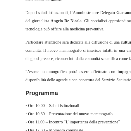
Dopo i saluti istituzionali, l’Amministratore Delegato
Gaetano
dal giornalista
Angelo De Nicola.
Gli specialisti approfondira
tecnologia può offrire alla medicina preventiva.
Particolare attenzione sarà dedicata alla diffusione di una
cultu
comunità. Il nuovo mammografo si inserisce infatti in una visio
diagnosi precoce, riconosciuti dalla comunità scientifica come fat
L’esame mammografico potrà essere effettuato con
impegn
disponibilità delle agende e con copertura del Servizio Sanitari
Programma
• Ore 10.00 – Saluti istituzionali
• Ore 10.30 – Presentazione del nuovo mammografo
• Ore 11.00 – Incontro “L’importanza della prevenzione”
• Ore 12.30 – Momento conviviale