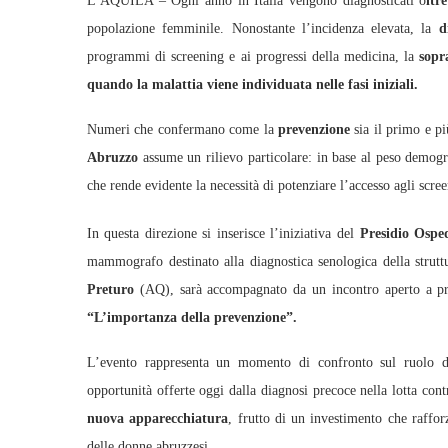
L’AQUILA – Ogni anno in Italia vengono diagnosticati o
ltr
popolazione femminile. Nonostante l’incidenza elevata, la
di
programmi di screening e ai progressi della medicina, la
sopra
quando la malattia viene individuata nelle fasi iniziali.
Numeri che confermano come la
prevenzione
sia il primo e pi
Abruzzo
assume un rilievo particolare: in base al peso demogr
che rende evidente la necessità di potenziare l’accesso agli scre
In questa direzione si inserisce l’iniziativa del
Presidio Osped
mammografo destinato alla diagnostica senologica della strut
Preturo
(AQ), sarà accompagnato da un incontro aperto a profes
“L’importanza della prevenzione”.
L’evento rappresenta un momento di confronto sul ruolo de
opportunità offerte oggi dalla diagnosi precoce nella lotta cont
nuova apparecchiatura
, frutto di un investimento che rafforz
delle donne abruzzesi.